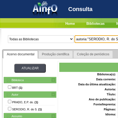
Consulta
Home
Bibliotecas
I
Acervo documental
Produção científica
Coleção de periódicos
Biblioteca(s):
Data corrente:
Biblioteca
Data da última atualização:
BRT
(1)
Autoria:
Título:
Autor
Ano de publicação:
PRADO, E.P. do.
(1)
Fonte/Imprenta:
SERODIO, R. do S.
(1)
Páginas:
Idioma:
Assunto