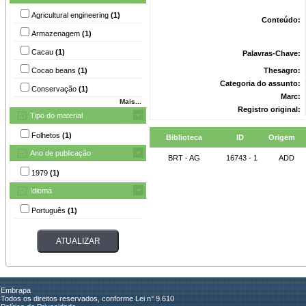
Agricultural engineering
(1)
Conteúdo:
Armazenagem
(1)
Cacau
(1)
Palavras-Chave:
Cocao beans
(1)
Thesagro:
Categoria do assunto:
Conservação
(1)
Marc:
Mais...
Registro original:
Tipo do material
Folhetos
(1)
Biblioteca
ID
Origem
Ano de publicação
BRT - AG
16743 - 1
ADD
1979
(1)
Idioma
Português
(1)
Embrapa
Todos os direitos reservados, conforme Lei n° 9.610