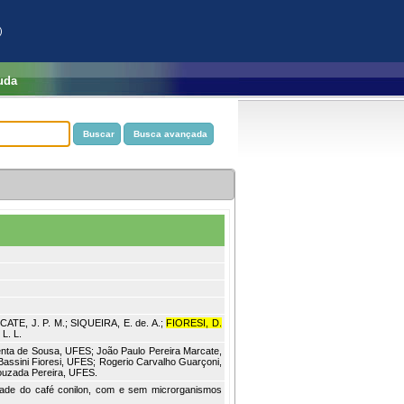
)
uda
ATE, J. P. M.; SIQUEIRA, E. de. A.;
FIORESI, D.
L. L.
menta de Sousa, UFES; João Paulo Pereira Marcate,
assini Fioresi, UFES; Rogerio Carvalho Guarçoni,
ouzada Pereira, UFES.
idade do café conilon, com e sem microrganismos