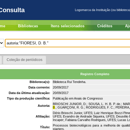
Consulta
Logomarca da Instituição (ou biblioteca
me
Bibliotecas
Itens selecionados
Créditos
Aj
Coleção de periódicos
Registro Completo
Biblioteca(s):
Biblioteca Rui Tendinha.
Data corrente:
20/09/2017
Data da última atualização:
20/09/2017
Tipo da produção científica:
Publicação em Anais de Congresso
BRIOSCHI JUNIOR, D.; SOUSA, L. H. B. P. de.; MARC
Autoria:
B
.; GUARÇONI, R. G.; RODRIGUES, F. C.; PEREIRA, 
Dério Brioschi Junior, UFES; Luiz Henrique Bozzi Pi
Afiliação:
UFES; Evandro de Andrade Siqueira, UFES; Deusélio B
Incaper; Fabiana Carvalho Rodrigues, UFES; Lucas L
Processos biotecnológicos para a melhoria de qual
Título:
starters.