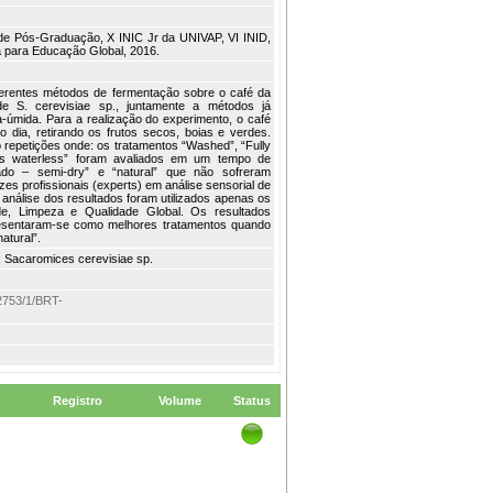
o de Pós-Graduação, X INIC Jr da UNIVAP, VI INID,
 para Educação Global, 2016.
 diferentes métodos de fermentação sobre o café da
de S. cerevisiae sp., juntamente a métodos já
a-úmida. Para a realização do experimento, o café
 dia, retirando os frutos secos, boias e verdes.
o repetições onde: os tratamentos “Washed”, “Fully
sts waterless” foram avaliados em um tempo de
do – semi-dry” e “natural” que não sofreram
es profissionais (experts) em análise sensorial de
 análise dos resultados foram utilizados apenas os
dade, Limpeza e Qualidade Global. Os resultados
presentaram-se como melhores tratamentos quando
atural”.
 Sacaromices cerevisiae sp.
m/2753/1/BRT-
Registro
Volume
Status