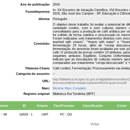
Ano de publicação:
2016
In: XX Encontro de Iniciação Científica, XVI Encontr
Fonte/Imprenta:
2016, São José dos Campos - SP. Educação e Ciência
Idioma:
Português
O objetivo deste trabalho foi avaliar o potencial de
variedade conilon, com e sem culturas starters 
consolidados para a produção de café arábica por vi
foi colhido de forma seletiva e processado no mesmo
Foram realizados seis tratamentos distintos com cinc
washed with yeasts”, “Yeasts with water” e “Yea
Conteúdo:
fermentação 24 horas, além de “cereja descasca
fermentação. As amostras foram avaliadas por seis juíz
café. O protocolo de provas contém 10 atributos, para
seguintes atributos: Equilíbrio, Conjunto Uniformi
indicam que as inoculações de culturas starters a
comparados aos tratamentos “cereja descascado” e “n
Palavras-Chave:
Café conilon; Fermentação; Processamento via-úmida;
Categoria do assunto:
--
http://biblioteca.incaper.es.gov.br/digital/bitstream/ite
URL:
processosbiotecnologicosparamelhoria-guarconi.pdf
Marc:
Mostrar Marc Completo
Registro original:
Biblioteca Rui Tendinha (BRT)
ioteca
ID
Origem
Tipo/Formato
Classificação
Cutter
 - MI
16928 - 1
UMT
PC - DD
Voltar