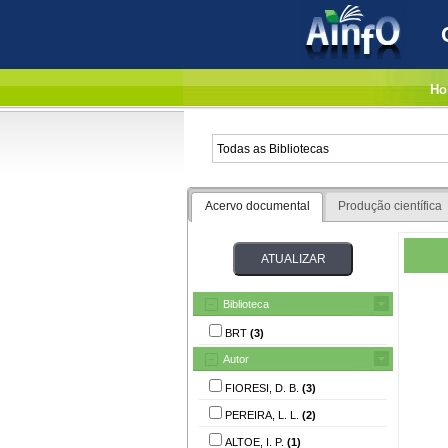
Ho
Acervo documental
Produção científica
Biblioteca
BRT
(3)
Autor
FIORESI, D. B.
(3)
PEREIRA, L. L.
(2)
ALTOE, I. P.
(1)