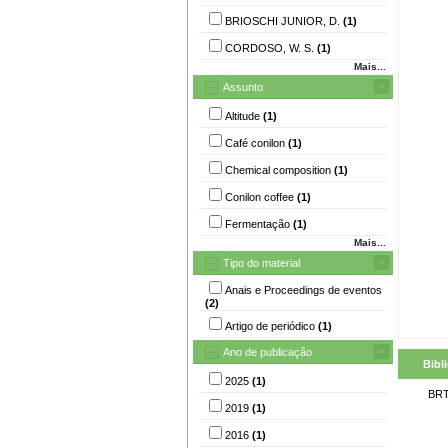
BRIOSCHI JUNIOR, D.
(1)
CORDOSO, W. S.
(1)
Mais...
Assunto
Altitude
(1)
Café conilon
(1)
Chemical composition
(1)
Conilon coffee
(1)
Fermentação
(1)
Mais...
Tipo do material
Anais e Proceedings de eventos
(2)
Artigo de periódico
(1)
Ano de publicação
Bibl
2025
(1)
BRT
2019
(1)
2016
(1)