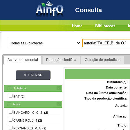
Consulta
Home
Bibliotecas
I
Acervo documental
Produção científica
Coleção de periódicos
Biblioteca(s):
Data corrente:
Biblioteca
Data da última atualização:
BRT
(2)
Tipo da produção científica:
Autor
Autoria:
BIANCARDI, C. C. S.
(2)
Afiliação:
CARNEIRO, J. J
(2)
Título:
FERNANDES, M. A.
(2)