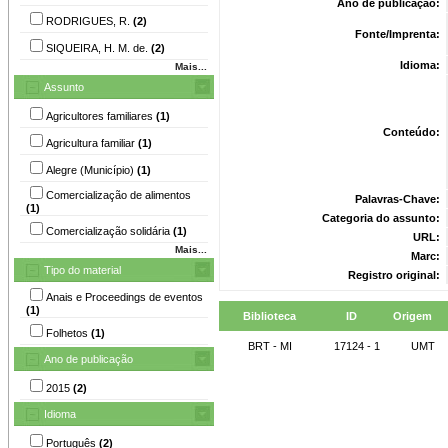
Ano de publicação:
RODRIGUES, R.
(2)
Fonte/Imprenta:
SIQUEIRA, H. M. de.
(2)
Idioma:
Mais...
Assunto
Agricultores familiares
(1)
Conteúdo:
Agricultura familiar
(1)
Alegre (Município)
(1)
Comercialização de alimentos
Palavras-Chave:
(1)
Categoria do assunto:
Comercialização solidária
(1)
URL:
Mais...
Marc:
Tipo do material
Registro original:
Anais e Proceedings de eventos
(1)
Biblioteca
ID
Origem
Folhetos
(1)
BRT - MI
17124 - 1
UMT
Ano de publicação
2015
(2)
Idioma
Português
(2)