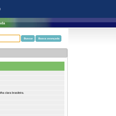
)
uda
ha clara brasileira.