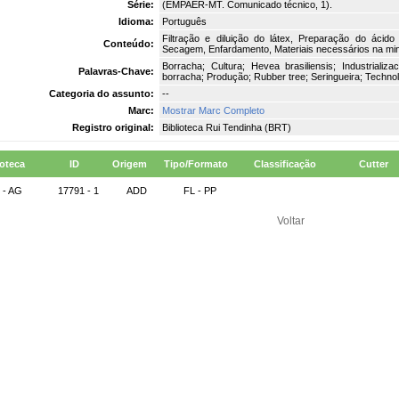
Série:
(EMPAER-MT. Comunicado técnico, 1).
Idioma:
Português
Filtração e diluição do látex, Preparação do ácid
Conteúdo:
Secagem, Enfardamento, Materiais necessários na min
Borracha; Cultura; Hevea brasiliensis; Industrializa
Palavras-Chave:
borracha; Produção; Rubber tree; Seringueira; Technol
Categoria do assunto:
--
Marc:
Mostrar Marc Completo
Registro original:
Biblioteca Rui Tendinha (BRT)
ioteca
ID
Origem
Tipo/Formato
Classificação
Cutter
 - AG
17791 - 1
ADD
FL - PP
Voltar