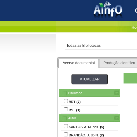
Ho
Acervo documental
Produção científica
Biblioteca
BRT
(7)
BST
(1)
Autor
SANTOS, A. M. dos.
(5)
BRANDÃO, J. do N.
(2)