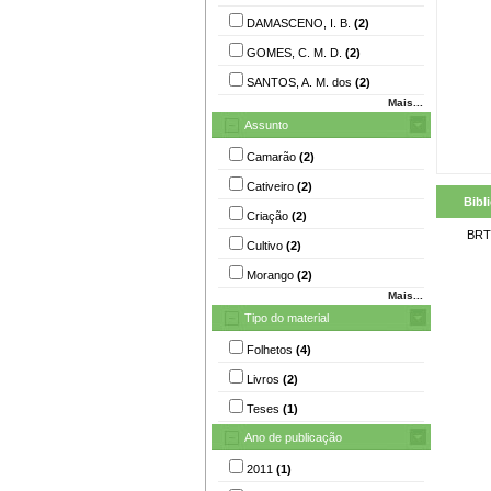
DAMASCENO, I. B.
(2)
GOMES, C. M. D.
(2)
SANTOS, A. M. dos
(2)
Mais...
Assunto
Camarão
(2)
Cativeiro
(2)
Bibl
Criação
(2)
BRT
Cultivo
(2)
Morango
(2)
Mais...
Tipo do material
Folhetos
(4)
Livros
(2)
Teses
(1)
Ano de publicação
2011
(1)