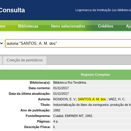
Consulta
Logomarca da Instituição (ou biblioteca
me
Bibliotecas
Itens selecionados
Créditos
Aj
Coleção de periódicos
Registro Completo
Biblioteca(s):
Biblioteca Rui Tendinha.
Data corrente:
01/11/2017
Data da última atualização:
01/11/2017
Autoria:
RONDON, E. V.;
SANTOS, A. M. dos
.; VAEZ, H. C.
Título:
Industrialização do látex da seringueira: produção de fol
Ano de publicação:
1992
Fonte/Imprenta:
Cuiabá: EMPAER-MT, 1992.
Páginas:
4 p.
Descrição Física:
il.