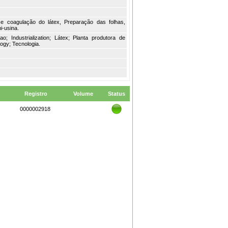
o e coagulação do látex, Preparação das folhas,
i-usina.
cao; Industrialization; Látex; Planta produtora de
ogy; Tecnologia.
Registro
Volume
Status
0000002918