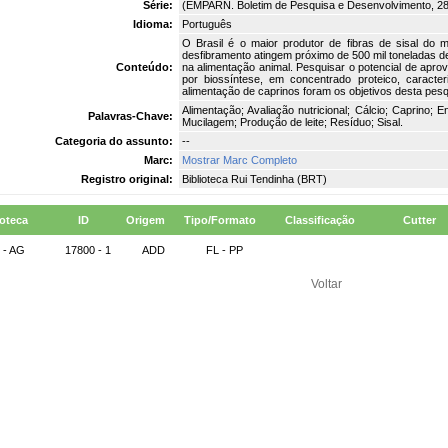
Série:
(EMPARN. Boletim de Pesquisa e Desenvolvimento, 28
Idioma:
Português
O Brasil é o maior produtor de fibras de sisal do
desfibramento atingem próximo de 500 mil toneladas 
Conteúdo:
na alimentação animal. Pesquisar o potencial de apro
por biossíntese, em concentrado proteico, caract
alimentação de caprinos foram os objetivos desta pesq
Alimentação; Avaliação nutricional; Cálcio; Caprino;
Palavras-Chave:
Mucilagem; Produção de leite; Resíduo; Sisal.
Categoria do assunto:
--
Marc:
Mostrar Marc Completo
Registro original:
Biblioteca Rui Tendinha (BRT)
ioteca
ID
Origem
Tipo/Formato
Classificação
Cutter
 - AG
17800 - 1
ADD
FL - PP
Voltar