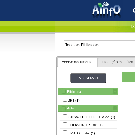
Ho
Acervo documental
Produção científica
Biblioteca
BRT
(1)
Autor
CARVALHO FILHO, J. V. de.
(1)
HOLANDA, J. S. de.
(1)
LIMA, G. F. da.
(1)