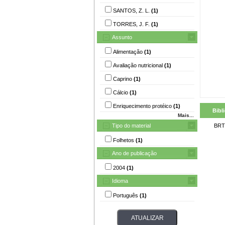
SANTOS, Z. L.
(1)
TORRES, J. F.
(1)
Assunto
Alimentação
(1)
Avaliação nutricional
(1)
Caprino
(1)
Cálcio
(1)
Enriquecimento protéico
(1)
Bibl
Mais...
Tipo do material
BRT
Folhetos
(1)
Ano de publicação
2004
(1)
Idioma
Português
(1)