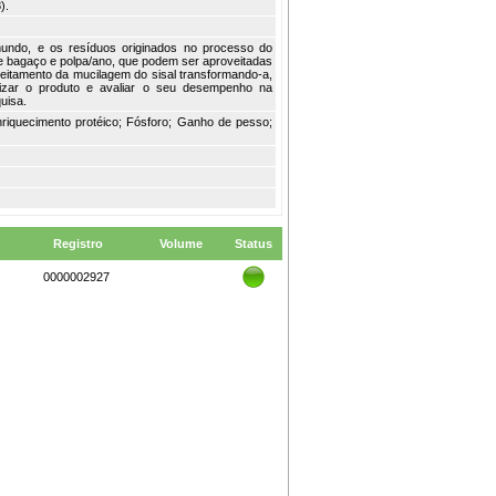
).
 mundo, e os resíduos originados no processo do
de bagaço e polpa/ano, que podem ser aproveitadas
veitamento da mucilagem do sisal transformando-a,
erizar o produto e avaliar o seu desempenho na
uisa.
 Enriquecimento protéico; Fósforo; Ganho de pesso;
Registro
Volume
Status
0000002927