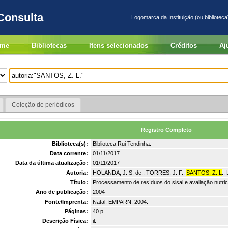
Consulta
Logomarca da Instituição (ou biblioteca
me
Bibliotecas
Itens selecionados
Créditos
Aj
Coleção de periódicos
Registro Completo
Biblioteca(s):
Biblioteca Rui Tendinha.
Data corrente:
01/11/2017
Data da última atualização:
01/11/2017
Autoria:
HOLANDA, J. S. de.; TORRES, J. F.;
SANTOS, Z. L
.;
Título:
Processamento de resíduos do sisal e avaliação nutric
Ano de publicação:
2004
Fonte/Imprenta:
Natal: EMPARN, 2004.
Páginas:
40 p.
Descrição Física:
il.