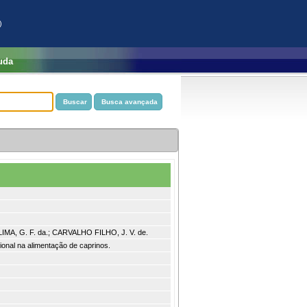
)
uda
 LIMA, G. F. da.; CARVALHO FILHO, J. V. de.
ional na alimentação de caprinos.