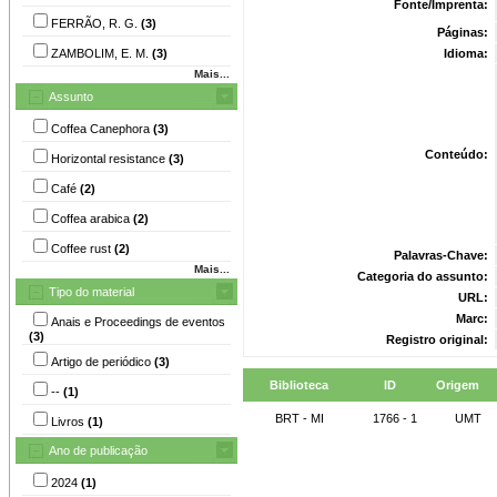
Fonte/Imprenta:
FERRÃO, R. G.
(3)
Páginas:
ZAMBOLIM, E. M.
(3)
Idioma:
Mais...
Assunto
Coffea Canephora
(3)
Conteúdo:
Horizontal resistance
(3)
Café
(2)
Coffea arabica
(2)
Coffee rust
(2)
Palavras-Chave:
Mais...
Categoria do assunto:
Tipo do material
URL:
Marc:
Anais e Proceedings de eventos
(3)
Registro original:
Artigo de periódico
(3)
Biblioteca
ID
Origem
--
(1)
BRT - MI
1766 - 1
UMT
Livros
(1)
Ano de publicação
2024
(1)