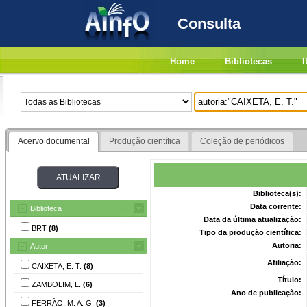
Consulta
Home
Bibliotecas
I
Acervo documental
Produção científica
Coleção de periódicos
Biblioteca(s):
Data corrente:
Biblioteca
Data da última atualização:
BRT
(8)
Tipo da produção científica:
Autoria:
Autor
Afiliação:
CAIXETA, E. T.
(8)
Título:
ZAMBOLIM, L.
(6)
Ano de publicação:
FERRÃO, M. A. G.
(3)