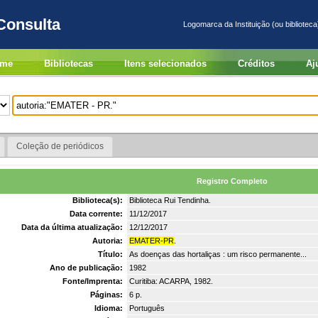
Consulta
Logomarca da Instituição (ou biblioteca
me
Bibliotecas
Itens selecionados
Créditos
Aj
Coleção de periódicos
Registro Completo
Biblioteca(s):
Biblioteca Rui Tendinha.
Data corrente:
11/12/2017
Data da última atualização:
12/12/2017
Autoria:
EMATER-PR
.
Título:
As doenças das hortaliças : um risco permanente...
Ano de publicação:
1982
Fonte/Imprenta:
Curitiba: ACARPA, 1982.
Páginas:
6 p.
Idioma:
Português