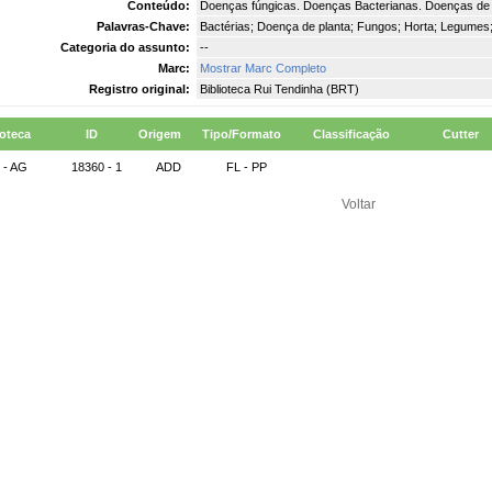
Conteúdo:
Doenças fúngicas. Doenças Bacterianas. Doenças de 
Palavras-Chave:
Bactérias; Doença de planta; Fungos; Horta; Legumes; L
Categoria do assunto:
--
Marc:
Mostrar Marc Completo
Registro original:
Biblioteca Rui Tendinha (BRT)
ioteca
ID
Origem
Tipo/Formato
Classificação
Cutter
 - AG
18360 - 1
ADD
FL - PP
Voltar