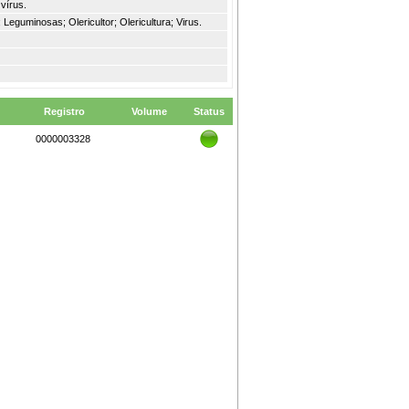
vírus.
eguminosas; Olericultor; Olericultura; Virus.
Registro
Volume
Status
0000003328