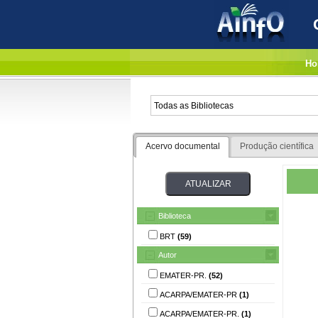
Ho
Acervo documental
Produção científica
Biblioteca
BRT
(59)
Autor
EMATER-PR.
(52)
ACARPA/EMATER-PR
(1)
ACARPA/EMATER-PR.
(1)