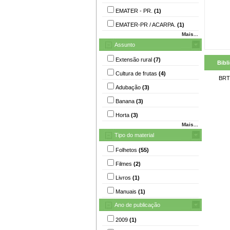
EMATER - PR.
(1)
EMATER-PR / ACARPA.
(1)
Mais...
Assunto
Extensão rural
(7)
Bibl
Cultura de frutas
(4)
BRT
Adubação
(3)
Banana
(3)
Horta
(3)
Mais...
Tipo do material
Folhetos
(55)
Filmes
(2)
Livros
(1)
Manuais
(1)
Ano de publicação
2009
(1)