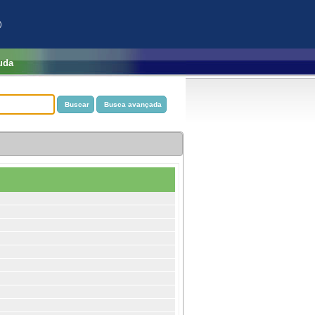
)
uda