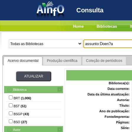
Consulta
Home
Bibliotecas
I
Acervo documental
Produção científica
Coleção de periódicos
Biblioteca(s):
Data corrente:
Biblioteca
Data da última atualização:
BRT
(1.006)
Autoria:
Título:
BST
(51)
Ano de publicação:
BSGP
(43)
Fonte/Imprenta:
BSO
(27)
Páginas:
Série:
Autor