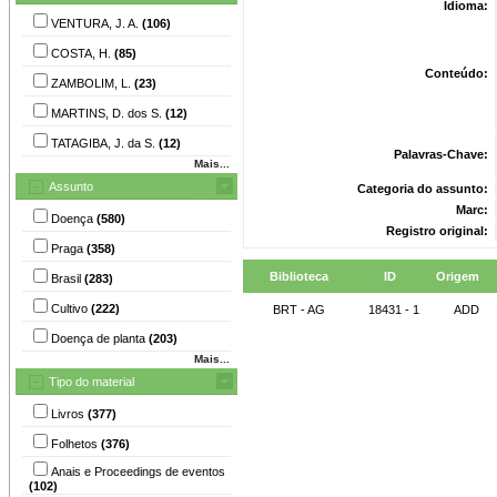
Idioma:
VENTURA, J. A.
(106)
COSTA, H.
(85)
Conteúdo:
ZAMBOLIM, L.
(23)
MARTINS, D. dos S.
(12)
TATAGIBA, J. da S.
(12)
Palavras-Chave:
Mais...
Assunto
Categoria do assunto:
Marc:
Doença
(580)
Registro original:
Praga
(358)
Biblioteca
ID
Origem
Brasil
(283)
Cultivo
(222)
BRT - AG
18431 - 1
ADD
Doença de planta
(203)
Mais...
Tipo do material
Livros
(377)
Folhetos
(376)
Anais e Proceedings de eventos
(102)