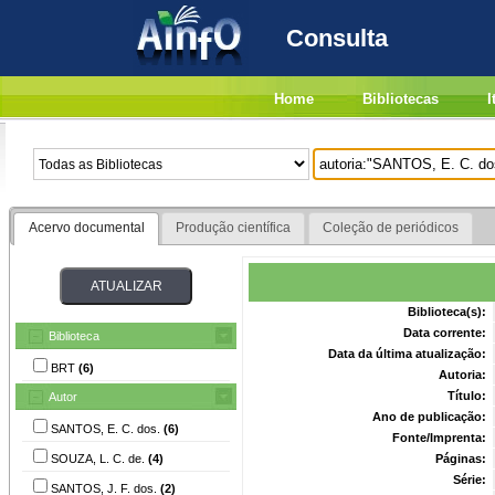
Consulta
Home
Bibliotecas
I
Acervo documental
Produção científica
Coleção de periódicos
Biblioteca(s):
Data corrente:
Biblioteca
Data da última atualização:
BRT
(6)
Autoria:
Título:
Autor
Ano de publicação:
SANTOS, E. C. dos.
(6)
Fonte/Imprenta:
SOUZA, L. C. de.
(4)
Páginas:
Série:
SANTOS, J. F. dos.
(2)