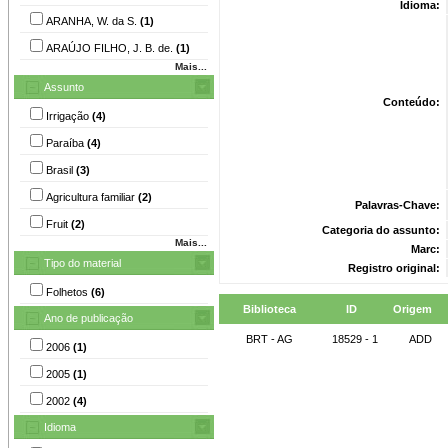
Idioma:
ARANHA, W. da S.
(1)
ARAÚJO FILHO, J. B. de.
(1)
Mais...
Assunto
Conteúdo:
Irrigação
(4)
Paraíba
(4)
Brasil
(3)
Agricultura familiar
(2)
Palavras-Chave:
Fruit
(2)
Categoria do assunto:
Mais...
Marc:
Tipo do material
Registro original:
Folhetos
(6)
Biblioteca
ID
Origem
Ano de publicação
BRT - AG
18529 - 1
ADD
2006
(1)
2005
(1)
2002
(4)
Idioma