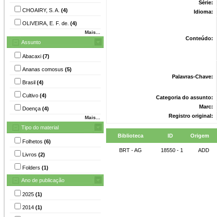
Série:
CHOAIRY, S. A.
(4)
Idioma:
OLIVEIRA, E. F. de.
(4)
Mais...
Conteúdo:
Assunto
Abacaxi
(7)
Ananas comosus
(5)
Palavras-Chave:
Brasil
(4)
Cultivo
(4)
Categoria do assunto:
Marc:
Doença
(4)
Registro original:
Mais...
Tipo do material
Biblioteca
ID
Origem
Folhetos
(6)
BRT - AG
18550 - 1
ADD
Livros
(2)
Folders
(1)
Ano de publicação
2025
(1)
2014
(1)