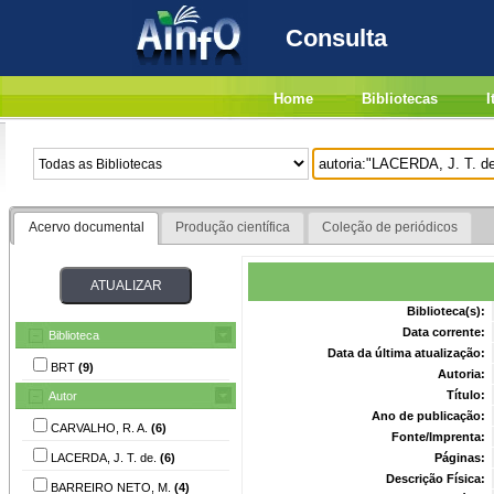
Consulta
Home
Bibliotecas
I
Acervo documental
Produção científica
Coleção de periódicos
Biblioteca(s):
Data corrente:
Biblioteca
Data da última atualização:
BRT
(9)
Autoria:
Título:
Autor
Ano de publicação:
CARVALHO, R. A.
(6)
Fonte/Imprenta:
LACERDA, J. T. de.
(6)
Páginas:
Descrição Física:
BARREIRO NETO, M.
(4)