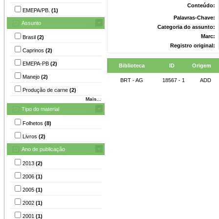
Conteúdo:
EMEPA/PB.
(1)
Palavras-Chave:
Assunto
Categoria do assunto:
Marc:
Brasil
(2)
Registro original:
Caprinos
(2)
EMEPA-PB
(2)
Biblioteca
ID
Origem
Manejo
(2)
BRT - AG
18567 - 1
ADD
Produção de carne
(2)
Mais...
Tipo do material
Folhetos
(8)
Livros
(2)
Ano de publicação
2013
(2)
2006
(1)
2005
(1)
2002
(1)
2001
(1)