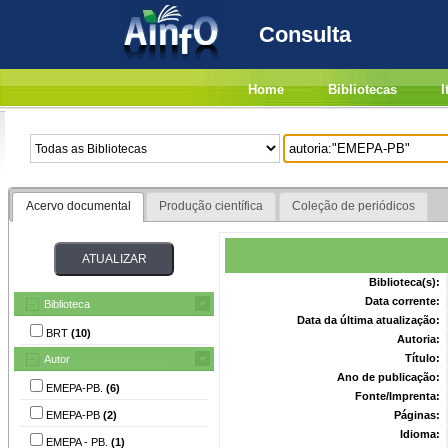
Consulta
Home
Bibliotecas
I
Acervo documental
Produção científica
Coleção de periódicos
Biblioteca(s):
Data corrente:
Biblioteca
Data da última atualização:
BRT
(10)
Autoria:
Título:
Autor
Ano de publicação:
EMEPA-PB.
(6)
Fonte/Imprenta:
EMEPA-PB
(2)
Páginas:
Idioma:
EMEPA - PB.
(1)