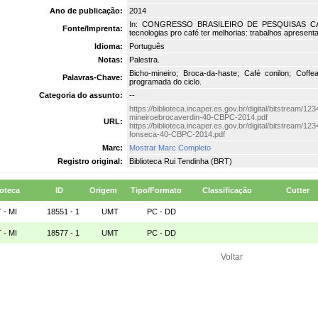
Ano de publicação:
2014
In: CONGRESSO BRASILEIRO DE PESQUISAS CAFEE
Fonte/Imprenta:
tecnologias pro café ter melhorias: trabalhos apresen
Idioma:
Português
Notas:
Palestra.
Bicho-mineiro; Broca-da-haste; Café conilon; Cof
Palavras-Chave:
programada do ciclo.
Categoria do assunto:
--
https://biblioteca.incaper.es.gov.br/digital/bitstream
mineiroebrocaverdin-40-CBPC-2014.pdf
URL:
https://biblioteca.incaper.es.gov.br/digital/bitstream
fonseca-40-CBPC-2014.pdf
Marc:
Mostrar Marc Completo
Registro original:
Biblioteca Rui Tendinha (BRT)
ioteca
ID
Origem
Tipo/Formato
Classificação
Cutter
 - MI
18551 - 1
UMT
PC - DD
 - MI
18577 - 1
UMT
PC - DD
Voltar