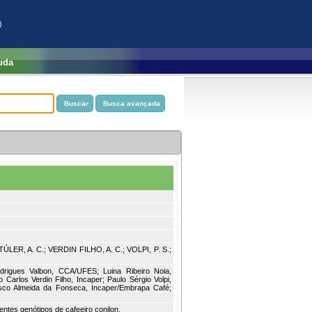
)
uda
 TÚLER, A. C.; VERDIN FILHO, A. C.; VOLPI, P. S.;
rigues Valbon, CCA/UFES; Luina Ribeiro Noia,
rlos Verdin Filho, Incaper; Paulo Sérgio Volpi,
isco Almeida da Fonseca, Incaper/Embrapa Café;
entes genótipos de cafeeiro conilon.