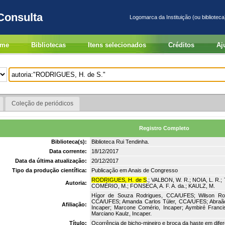
Consulta
Logomarca da Instituição (ou biblioteca
me
Bibliotecas
Itens selecionados
Créditos
Aj
Coleção de periódicos
Registro Completo
Biblioteca(s):
Biblioteca Rui Tendinha.
Data corrente:
18/12/2017
Data da última atualização:
20/12/2017
Tipo da produção científica:
Publicação em Anais de Congresso
RODRIGUES, H. de S
.; VALBON, W. R.; NOIA, L. R.;
Autoria:
COMÉRIO, M.; FONSECA, A. F. A. da.; KAULZ, M.
Hígor de Souza Rodrigues, CCA/UFES; Wilson Rod
CCA/UFES; Amanda Carlos Túler, CCA/UFES; Abraão Ca
Afiliação:
Incaper; Marcone Comério, Incaper; Aymbiré Franc
Marciano Kaulz, Incaper.
Título:
Ocorrência de bicho-mineiro e broca da haste em difer