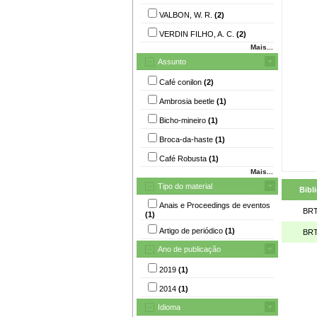
VALBON, W. R.
(2)
VERDIN FILHO, A. C.
(2)
Mais...
Assunto
Café conilon
(2)
Ambrosia beetle
(1)
Bicho-mineiro
(1)
Broca-da-haste
(1)
Café Robusta
(1)
Mais...
Tipo do material
Bibl
Anais e Proceedings de eventos
BRT
(1)
Artigo de periódico
(1)
BRT
Ano de publicação
2019
(1)
2014
(1)
Idioma