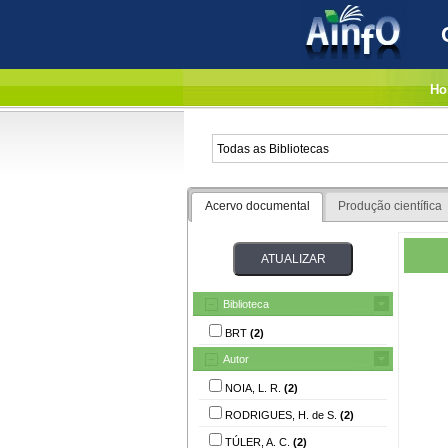
Ho
Acervo documental
Produção científica
Biblioteca
BRT
(2)
Autor
NOIA, L. R.
(2)
RODRIGUES, H. de S.
(2)
TÚLER, A. C.
(2)