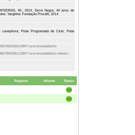
IRAS, 40., 2014, Serra Negra. 40 anos de
tados. Varginha: Fundação Procafé, 2014.
fea canephora; Poda Programada de Ciclo; Poda
/123456789/2955/1/BRT-ocorrenciadebicho-
/123456789/2961/1/BRT-ocorrenciadebicho-mineiro-
Registro
Volume
Status