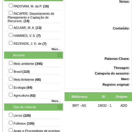
Notas:
PADOVAM, M. da P.
(16)
INCAPER. Departamento de
Planejamento e Captação de
Recursos.
(14)
AGUIAR, M. A.
(13)
Conteúdo:
HAMMES, V. S.
(7)
REZENDE, J. E. de
(7)
Mais...
Assunto
Palavras-Chave:
Meio ambiente
(345)
Thesagro:
Brasil
(110)
Categoria do assunto:
Marc:
Meio Ambiente
(66)
Registro original:
Ecologia
(64)
Agricultura
(62)
Biblioteca
ID
Origem
Mais...
BRT - AG
19032 - 1
ADD
Tipo do material
Livros
(226)
Folhetos
(105)
Anais e Proceedings de eventos