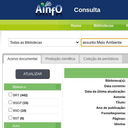
Consulta
Home
Bibliotecas
I
Acervo documental
Produção científica
Coleção de periódicos
Biblioteca(s):
Data corrente:
Biblioteca
Data da última atualização:
BRT
(442)
Autoria:
Título:
BSGP
(15)
Ano de publicação:
BSO
(10)
Fonte/Imprenta:
BST
(6)
Páginas:
Idioma:
Autor