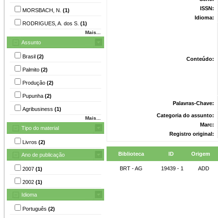
ISSN:
MORSBACH, N.
(1)
Idioma:
RODRIGUES, A. dos S.
(1)
Mais...
Assunto
Brasil
(2)
Conteúdo:
Palmito
(2)
Produção
(2)
Pupunha
(2)
Palavras-Chave:
Agribusiness
(1)
Categoria do assunto:
Mais...
Marc:
Tipo do material
Registro original:
Livros
(2)
Biblioteca
ID
Origem
Ano de publicação
BRT - AG
19439 - 1
ADD
2007
(1)
2002
(1)
Idioma
Português
(2)