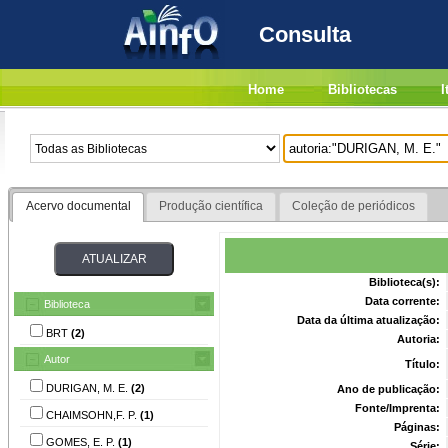
Consulta
Home
Bibliotecas
I
Acervo documental
Produção científica
Coleção de periódicos
Biblioteca(s):
Data corrente:
Biblioteca
Data da última atualização:
BRT
(2)
Autoria:
Autor
Título:
DURIGAN, M. E.
(2)
Ano de publicação:
Fonte/Imprenta:
CHAIMSOHN,F. P.
(1)
Páginas:
GOMES, E. P.
(1)
Série: