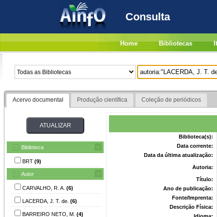
Consulta
Home
Bibliotecas
I
Acervo documental
Produção científica
Coleção de periódicos
Biblioteca(s):
Data corrente:
Biblioteca
Data da última atualização:
BRT
(9)
Autoria:
Autor
Título:
CARVALHO, R. A.
(6)
Ano de publicação:
Fonte/Imprenta:
LACERDA, J. T. de.
(6)
Descrição Física:
BARREIRO NETO, M.
(4)
Idioma: