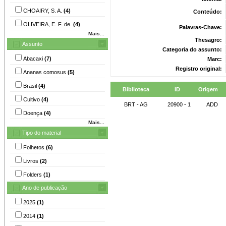
CHOAIRY, S. A.
(4)
Conteúdo:
OLIVEIRA, E. F. de.
(4)
Palavras-Chave:
Mais...
Thesagro:
Assunto
Categoria do assunto:
Abacaxi
(7)
Marc:
Registro original:
Ananas comosus
(5)
Brasil
(4)
Biblioteca
ID
Origem
Cultivo
(4)
BRT - AG
20900 - 1
ADD
Doença
(4)
Mais...
Tipo do material
Folhetos
(6)
Livros
(2)
Folders
(1)
Ano de publicação
2025
(1)
2014
(1)