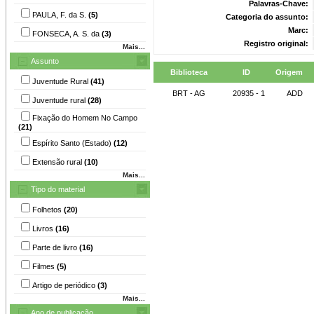
Palavras-Chave:
PAULA, F. da S.
(5)
Categoria do assunto:
Marc:
FONSECA, A. S. da
(3)
Registro original:
Mais...
Assunto
Biblioteca
ID
Origem
Juventude Rural
(41)
BRT - AG
20935 - 1
ADD
Juventude rural
(28)
Fixação do Homem No Campo
(21)
Espírito Santo (Estado)
(12)
Extensão rural
(10)
Mais...
Tipo do material
Folhetos
(20)
Livros
(16)
Parte de livro
(16)
Filmes
(5)
Artigo de periódico
(3)
Mais...
Ano de publicação