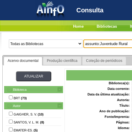
Consulta
Home
Bibliotecas
I
Acervo documental
Produção científica
Coleção de periódicos
Biblioteca(s):
Data corrente:
Biblioteca
Data da última atualização:
BRT
(73)
Autoria:
Título:
Autor
Ano de publicação:
GAIGHER, S. V.
(10)
Fonte/Imprenta:
SANTOS, V. L. M.
(8)
Páginas:
Idioma:
EMATER-ES.
(5)