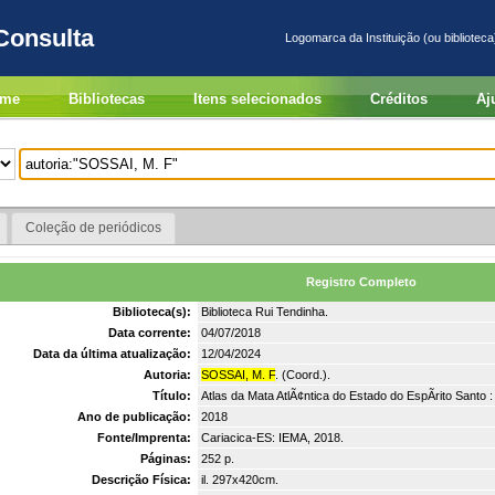
Consulta
Logomarca da Instituição (ou biblioteca
me
Bibliotecas
Itens selecionados
Créditos
Aj
Coleção de periódicos
Registro Completo
Biblioteca(s):
Biblioteca Rui Tendinha.
Data corrente:
04/07/2018
Data da última atualização:
12/04/2024
Autoria:
SOSSAI, M. F
. (Coord.).
Título:
Atlas da Mata AtlÃ¢ntica do Estado do EspÃ­rito Santo
Ano de publicação:
2018
Fonte/Imprenta:
Cariacica-ES: IEMA, 2018.
Páginas:
252 p.
Descrição Física:
il. 297x420cm.