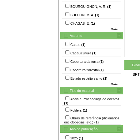
BOURGUIGNON, A. R.
(1)
BUFFON, M. A.
(1)
CHAGAS, E.
(1)
Mais...
Assunto
Cacau
(1)
Cacauicultura
(1)
Cobertura da terra
(1)
Bibl
Cobertura florestal
(1)
BRT 
Estado espirito santo
(1)
Mais...
Tipo do material
Anais e Proceedings de eventos
(1)
Folders
(1)
Obras de referência (dicionários,
enciclopédias, etc.)
(1)
Ano de publicação
2025
(1)