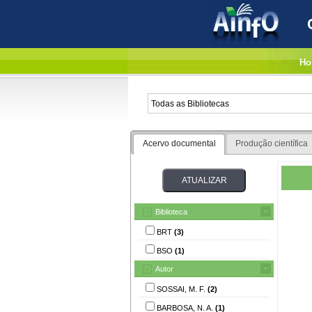
Ho
Acervo documental
Produção científica
Biblioteca
BRT
(3)
BSO
(1)
Autor
SOSSAI, M. F.
(2)
BARBOSA, N. A.
(1)