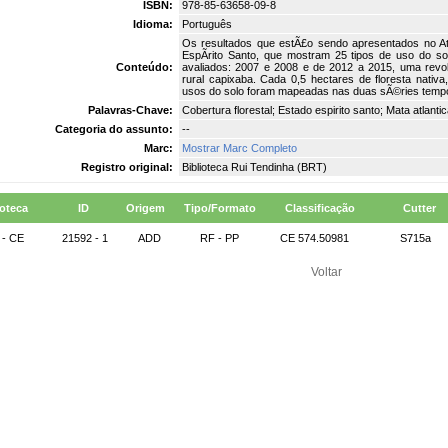
ISBN:
978-85-63658-09-8
Idioma:
Português
Os resultados que estÃ£o sendo apresentados no Atl
EspÃ­rito Santo, que mostram 25 tipos de uso do s
Conteúdo:
avaliados: 2007 e 2008 e de 2012 a 2015, uma revo
rural capixaba. Cada 0,5 hectares de floresta nativ
usos do solo foram mapeadas nas duas sÃ©ries tempora
Palavras-Chave:
Cobertura florestal; Estado espirito santo; Mata atlantica
Categoria do assunto:
--
Marc:
Mostrar Marc Completo
Registro original:
Biblioteca Rui Tendinha (BRT)
ioteca
ID
Origem
Tipo/Formato
Classificação
Cutter
- CE
21592 - 1
ADD
RF - PP
CE 574.50981
S715a
Voltar