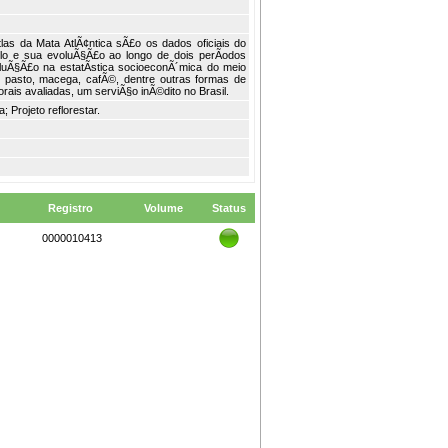
as da Mata AtlÃ¢ntica sÃ£o os dados oficiais do
olo e sua evoluÃ§Ã£o ao longo de dois perÃ­odos
luÃ§Ã£o na estatÃ­stica socioeconÃ´mica do meio
a, pasto, macega, cafÃ©, dentre outras formas de
is avaliadas, um serviÃ§o inÃ©dito no Brasil.
; Projeto reflorestar.
Registro
Volume
Status
0000010413