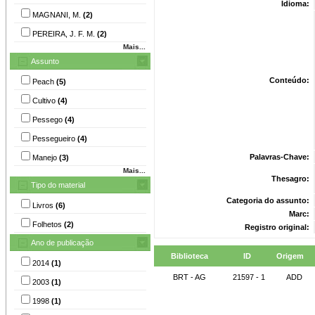
Idioma:
MAGNANI, M.
(2)
PEREIRA, J. F. M.
(2)
Mais...
Assunto
Conteúdo:
Peach
(5)
Cultivo
(4)
Pessego
(4)
Pessegueiro
(4)
Palavras-Chave:
Manejo
(3)
Mais...
Thesagro:
Tipo do material
Categoria do assunto:
Livros
(6)
Marc:
Folhetos
(2)
Registro original:
Ano de publicação
Biblioteca
ID
Origem
2014
(1)
BRT - AG
21597 - 1
ADD
2003
(1)
1998
(1)