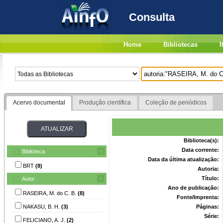
Consulta
Home
Bibliotecas
I
Acervo documental
Produção científica
Coleção de periódicos
Biblioteca(s):
Data corrente:
Biblioteca
Data da última atualização:
BRT
(8)
Autoria:
Título:
Autor
Ano de publicação:
RASEIRA, M. do C. B.
(8)
Fonte/Imprenta:
NAKASU, B. H.
(3)
Páginas:
Série:
FELICIANO, A. J.
(2)