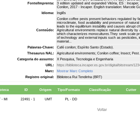
Fonte/Imprenta:
3 edition updated and expanded Vitória, ES : Incaper
Conilon, 2017 - Incaper. English translation: Marcele Gu
Idioma:
Inglês
Conilon coffee pests present behaviors regulated by fac
microclimate, food availability and presence of natural
leads to the equilibrium instability and causes abrupt 
Conteúdo:
Agricultural environments replace natural diversity by
which characterizes monocultures.They seek scale pro
of technology and external inputs such as pesticides, ino
material...
Palavras-Chave:
Café conilon; Espírito Santo (Estado).
Thesaurus NAL:
Agricultural environments; Conilon coffee; Insect; Pest.
Categoria do assunto:
X Pesquisa, Tecnologia e Engenharia
URL:
https://biblioteca.incaper.es.gov.br/digital/bitstream/
Marc:
Mostrar Marc Completo
Registro original:
Biblioteca Rui Tendinha (BRT)
ioteca
ID
Origem
Tipo/Formato
Classificação
Cutter
 - MI
22491 - 1
UMT
PL - DD
Voltar