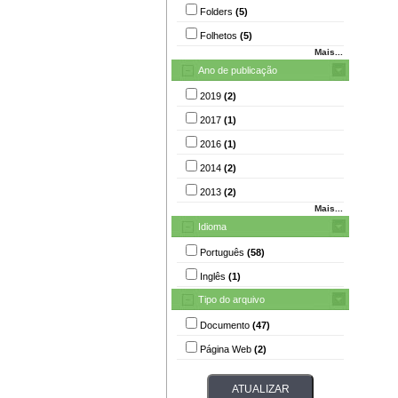
Folders
(5)
Folhetos
(5)
Mais...
Ano de publicação
2019
(2)
2017
(1)
2016
(1)
2014
(2)
2013
(2)
Mais...
Idioma
Português
(58)
Inglês
(1)
Tipo do arquivo
Documento
(47)
Página Web
(2)