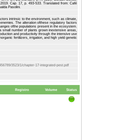
, 2019. Cap. 17, p. 493-533. Translated from: Café
alda Pasolini.
tors intrinsic to the environment, such as climate,
 enemies. The alteration ofthese regulatory factors
changes ofthe populations present in the ecosystem.
 a small number of plants grown inextensive areas,
duction and productivity through the intensive use
rganic fertilizers, irrigation, and high yield genetic
123456789/3523/1/chapter-17-integrated-pest.pdf
Registro
Volume
Status