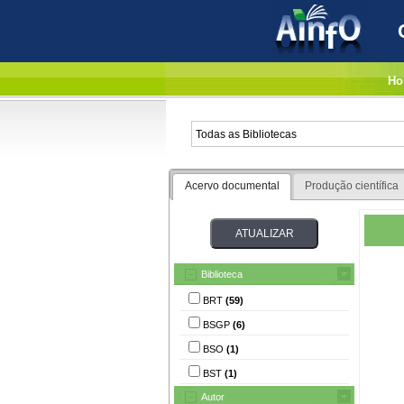
Ho
Acervo documental
Produção científica
Biblioteca
BRT
(59)
BSGP
(6)
BSO
(1)
BST
(1)
Autor