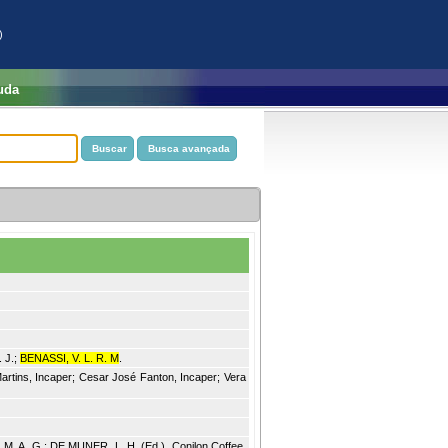
)
uda
 J.;
BENASSI, V. L. R. M
.
artins, Incaper; Cesar José Fanton, Incaper; Vera
M. A. G.; DE MUNER, L. H. (Ed.). Conilon Coffee.