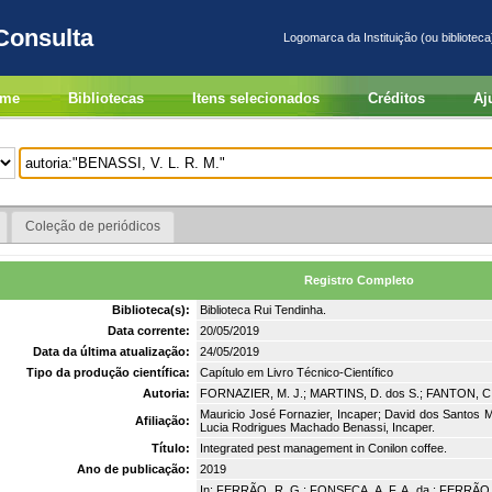
Consulta
Logomarca da Instituição (ou biblioteca
me
Bibliotecas
Itens selecionados
Créditos
Aj
Coleção de periódicos
Registro Completo
Biblioteca(s):
Biblioteca Rui Tendinha.
Data corrente:
20/05/2019
Data da última atualização:
24/05/2019
Tipo da produção científica:
Capítulo em Livro Técnico-Científico
Autoria:
FORNAZIER, M. J.; MARTINS, D. dos S.; FANTON, C.
Mauricio José Fornazier, Incaper; David dos Santos M
Afiliação:
Lucia Rodrigues Machado Benassi, Incaper.
Título:
Integrated pest management in Conilon coffee.
Ano de publicação:
2019
In: FERRÃO, R. G.; FONSECA, A. F. A. da.; FERRÃO, 