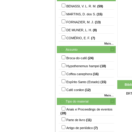
BENASSI, V. L. R. M.
(59)
MARTINS, D. dos S.
(15)
FORNAZIER, M. J.
(13)
DE MUNER, L. H.
(8)
COMÉRIO, E. F.
(7)
Mais...
Assunto
Broca-do-café
(24)
Hypothenemus hampei
(18)
Coffea canephora
(16)
Espírito Santo (Estado)
(15)
Bibl
Café conilon
(12)
BRT
Mais...
Tipo do material
Anais e Proceedings de eventos
(28)
Parte de livro
(11)
Artigo de periódico
(7)