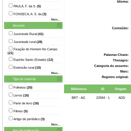
Idioma:
PAULA, F. da S.
(5)
FONSECA, A. S. da
(3)
Mais...
Assunto
Conteúdo:
Juventude Rural
(41)
Juventude rural
(28)
Fixação do Homem No Campo
(21)
Palavras-Chave:
Espírito Santo (Estado)
(12)
Thesagro:
Categoria do assunto:
Extensão rural
(10)
Marc:
Mais...
Registro original:
Tipo do material
Folhetos
(20)
Biblioteca
ID
Origem
Livros
(16)
BRT - AG
22584 - 1
ADD
Parte de livro
(16)
Filmes
(5)
Artigo de periódico
(3)
Mais...
Ano de publicação