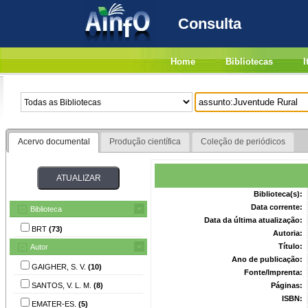
Consulta
Home
Bibliotecas
I
Acervo documental
Produção científica
Coleção de periódicos
Biblioteca(s):
Data corrente:
Biblioteca
Data da última atualização:
BRT
(73)
Autoria:
Título:
Autor
Ano de publicação:
GAIGHER, S. V.
(10)
Fonte/Imprenta:
SANTOS, V. L. M.
(8)
Páginas:
ISBN:
EMATER-ES.
(5)