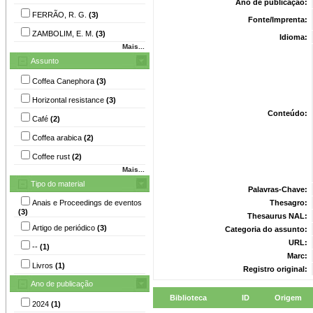
Ano de publicação:
FERRÃO, R. G.
(3)
Fonte/Imprenta:
ZAMBOLIM, E. M.
(3)
Idioma:
Mais...
Assunto
Coffea Canephora
(3)
Horizontal resistance
(3)
Conteúdo:
Café
(2)
Coffea arabica
(2)
Coffee rust
(2)
Mais...
Tipo do material
Palavras-Chave:
Anais e Proceedings de eventos
Thesagro:
(3)
Thesaurus NAL:
Artigo de periódico
(3)
Categoria do assunto:
URL:
--
(1)
Marc:
Livros
(1)
Registro original:
Ano de publicação
Biblioteca
ID
Origem
2024
(1)