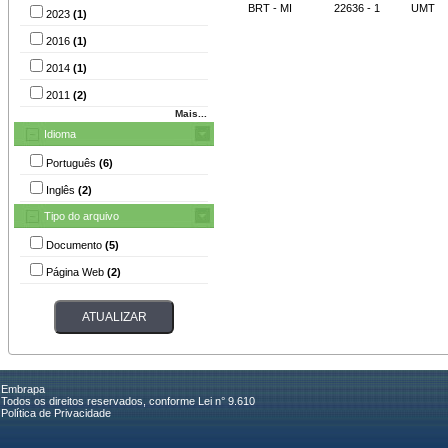
BRT - MI
22636 - 1
UMT
2023
(1)
2016
(1)
2014
(1)
2011
(2)
Mais...
Idioma
Português
(6)
Inglês
(2)
Tipo do arquivo
Documento
(5)
Página Web
(2)
Embrapa
Todos os direitos reservados, conforme Lei n° 9.610
Política de Privacidade