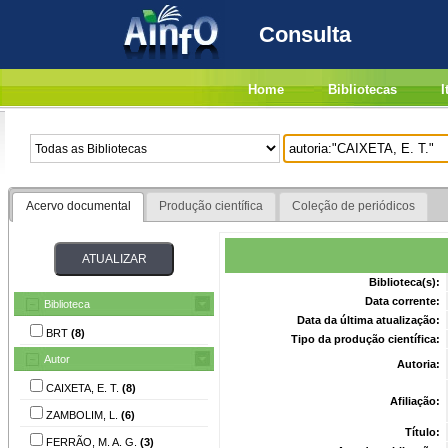
Consulta
Home
Bibliotecas
I
Acervo documental
Produção científica
Coleção de periódicos
Biblioteca(s):
Data corrente:
Biblioteca
Data da última atualização:
BRT
(8)
Tipo da produção científica:
Autor
Autoria:
CAIXETA, E. T.
(8)
Afiliação:
ZAMBOLIM, L.
(6)
Título:
FERRÃO, M. A. G.
(3)