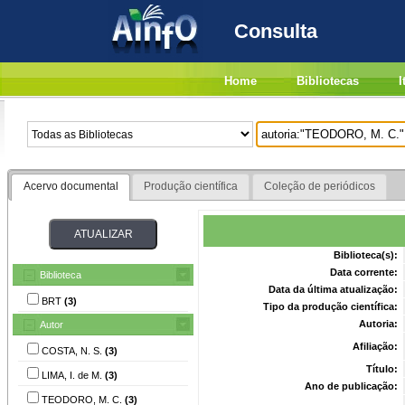
Consulta
Home
Bibliotecas
I
Acervo documental
Produção científica
Coleção de periódicos
Biblioteca(s):
Data corrente:
Biblioteca
Data da última atualização:
BRT
(3)
Tipo da produção científica:
Autoria:
Autor
Afiliação:
COSTA, N. S.
(3)
Título:
LIMA, I. de M.
(3)
Ano de publicação:
TEODORO, M. C.
(3)