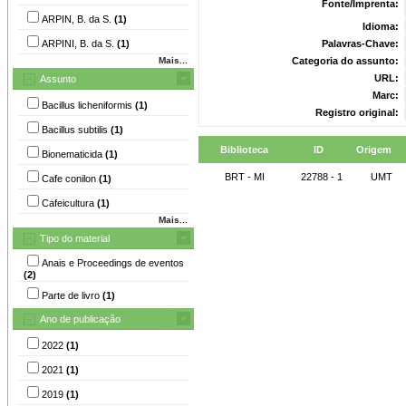
Fonte/Imprenta:
ARPIN, B. da S.
(1)
Idioma:
ARPINI, B. da S.
(1)
Palavras-Chave:
Mais...
Categoria do assunto:
URL:
Assunto
Marc:
Bacillus licheniformis
(1)
Registro original:
Bacillus subtilis
(1)
Biblioteca
ID
Origem
Bionematicida
(1)
BRT - MI
22788 - 1
UMT
Cafe conilon
(1)
Cafeicultura
(1)
Mais...
Tipo do material
Anais e Proceedings de eventos
(2)
Parte de livro
(1)
Ano de publicação
2022
(1)
2021
(1)
2019
(1)