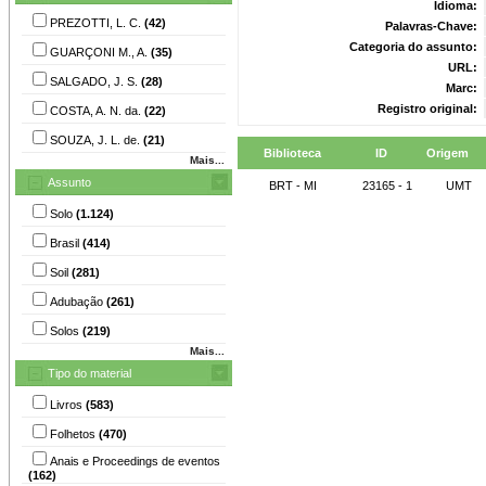
Idioma:
PREZOTTI, L. C.
(42)
Palavras-Chave:
Categoria do assunto:
GUARÇONI M., A.
(35)
URL:
SALGADO, J. S.
(28)
Marc:
Registro original:
COSTA, A. N. da.
(22)
SOUZA, J. L. de.
(21)
Biblioteca
ID
Origem
Mais...
Assunto
BRT - MI
23165 - 1
UMT
Solo
(1.124)
Brasil
(414)
Soil
(281)
Adubação
(261)
Solos
(219)
Mais...
Tipo do material
Livros
(583)
Folhetos
(470)
Anais e Proceedings de eventos
(162)