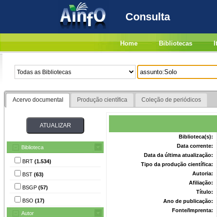
Consulta
Home
Bibliotecas
I
Acervo documental
Produção científica
Coleção de periódicos
Biblioteca(s):
Data corrente:
Biblioteca
Data da última atualização:
BRT
(1.534)
Tipo da produção científica:
Autoria:
BST
(63)
Afiliação:
BSGP
(57)
Título:
BSO
(17)
Ano de publicação:
Fonte/Imprenta:
Autor