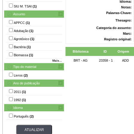
Idioma:
SIU M. TSAI
(1)
Notas:
Palavras-Chave:
Assunto
Thesagro:
APPCC
(1)
Categoria do assunto:
Adubação
(1)
Marc:
Agrotóxico
(1)
Registro original:
Bactéria
(1)
Biblioteca
ID
Origem
Biomassa
(1)
BRT - AG
23358 - 1
ADD
Mais...
Tipo do material
Livros
(2)
Ano de publicação
2011
(1)
1992
(1)
Idioma
Português
(2)