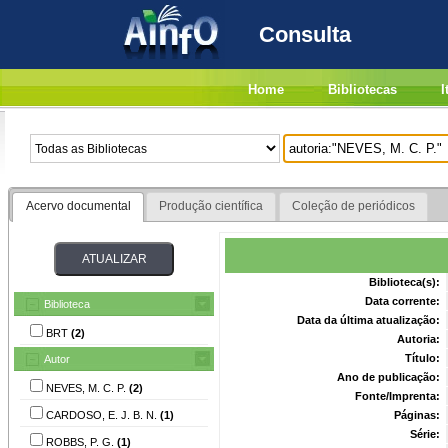
Consulta
Home
Bibliotecas
I
Acervo documental
Produção científica
Coleção de periódicos
Biblioteca(s):
Data corrente:
Biblioteca
Data da última atualização:
BRT
(2)
Autoria:
Título:
Autor
Ano de publicação:
NEVES, M. C. P.
(2)
Fonte/Imprenta:
CARDOSO, E. J. B. N.
(1)
Páginas:
Série:
ROBBS, P. G.
(1)