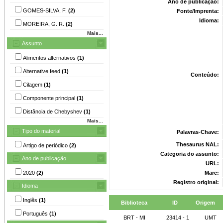
Ano de publicação:
GOMES-SILVA, F.
(2)
Fonte/Imprenta:
Idioma:
MOREIRA, G. R.
(2)
Mais...
Assunto
Alimentos alternativos
(1)
Alternative feed
(1)
Conteúdo:
Cilagem
(1)
Componente principal
(1)
Distância de Chebyshev
(1)
Mais...
Tipo do material
Palavras-Chave:
Thesaurus NAL:
Artigo de periódico
(2)
Categoria do assunto:
Ano de publicação
URL:
2020
(2)
Marc:
Registro original:
Idioma
Inglês
(1)
Biblioteca
ID
Origem
Português
(1)
BRT - MI
23414 - 1
UMT