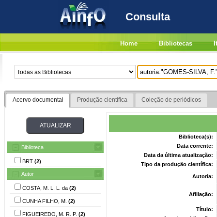
Consulta
Home
Bibliotecas
I
Acervo documental
Produção científica
Coleção de periódicos
Biblioteca(s):
Data corrente:
Biblioteca
Data da última atualização:
BRT
(2)
Tipo da produção científica:
Autor
Autoria:
COSTA, M. L. L. da
(2)
Afiliação:
CUNHA FILHO, M.
(2)
Título:
FIGUEIREDO, M. R. P.
(2)