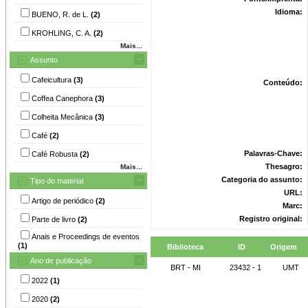
Idioma:
BUENO, R. de L.
(2)
KROHLING, C. A.
(2)
Mais...
Assunto
Cafeicultura
(3)
Conteúdo:
Coffea Canephora
(3)
Colheita Mecânica
(3)
Café
(2)
Palavras-Chave:
Café Robusta
(2)
Thesagro:
Mais...
Categoria do assunto:
Tipo do material
URL:
Artigo de periódico
(2)
Marc:
Registro original:
Parte de livro
(2)
Anais e Proceedings de eventos
(1)
Biblioteca
ID
Origem
Ano de publicação
BRT - MI
23432 - 1
UMT
2022
(1)
2020
(2)