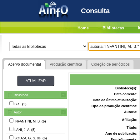
Consulta
Home
Bibliotecas
I
Acervo documental
Produção científica
Coleção de periódicos
Biblioteca(s):
Data corrente:
Biblioteca
Data da última atualização:
BRT
(5)
Tipo da produção científica:
Autoria:
Autor
Afiliação:
INFANTINI, M. B.
(5)
Título:
LANI, J. A.
(5)
Ano de publicação:
SOUZA, G. S. de.
(5)
Fonte/Imprenta: