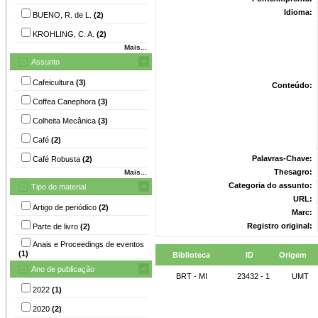
Idioma:
BUENO, R. de L.
(2)
KROHLING, C. A.
(2)
Mais...
Assunto
Cafeicultura
(3)
Conteúdo:
Coffea Canephora
(3)
Colheita Mecânica
(3)
Café
(2)
Palavras-Chave:
Café Robusta
(2)
Thesagro:
Mais...
Categoria do assunto:
Tipo do material
URL:
Artigo de periódico
(2)
Marc:
Registro original:
Parte de livro
(2)
Anais e Proceedings de eventos
(1)
Biblioteca
ID
Origem
Ano de publicação
BRT - MI
23432 - 1
UMT
2022
(1)
2020
(2)