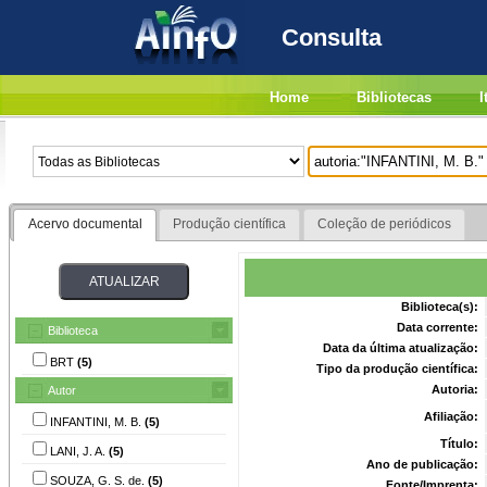
Consulta
Home
Bibliotecas
I
Acervo documental
Produção científica
Coleção de periódicos
Biblioteca(s):
Data corrente:
Biblioteca
Data da última atualização:
BRT
(5)
Tipo da produção científica:
Autoria:
Autor
Afiliação:
INFANTINI, M. B.
(5)
Título:
LANI, J. A.
(5)
Ano de publicação:
SOUZA, G. S. de.
(5)
Fonte/Imprenta: