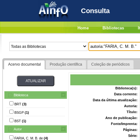
Consulta
Home
Bibliotecas
I
Acervo documental
Produção científica
Coleção de periódicos
Biblioteca(s):
Data corrente:
Biblioteca
Data da última atualização:
BRT
(3)
Autoria:
Título:
BSGP
(1)
Ano de publicação:
BST
(1)
Fonte/Imprenta:
Autor
Páginas:
Série:
FARIA, C. M. B. de
(4)