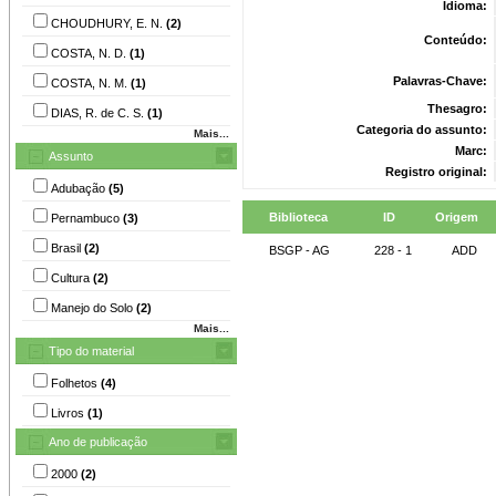
Idioma:
CHOUDHURY, E. N.
(2)
Conteúdo:
COSTA, N. D.
(1)
Palavras-Chave:
COSTA, N. M.
(1)
Thesagro:
DIAS, R. de C. S.
(1)
Categoria do assunto:
Mais...
Marc:
Assunto
Registro original:
Adubação
(5)
Biblioteca
ID
Origem
Pernambuco
(3)
Brasil
(2)
BSGP - AG
228 - 1
ADD
Cultura
(2)
Manejo do Solo
(2)
Mais...
Tipo do material
Folhetos
(4)
Livros
(1)
Ano de publicação
2000
(2)