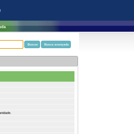
)
uda
anidade.