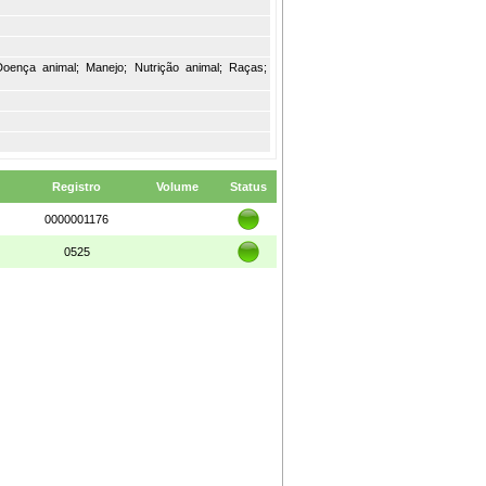
 Doença animal; Manejo; Nutrição animal; Raças;
Registro
Volume
Status
0000001176
0525