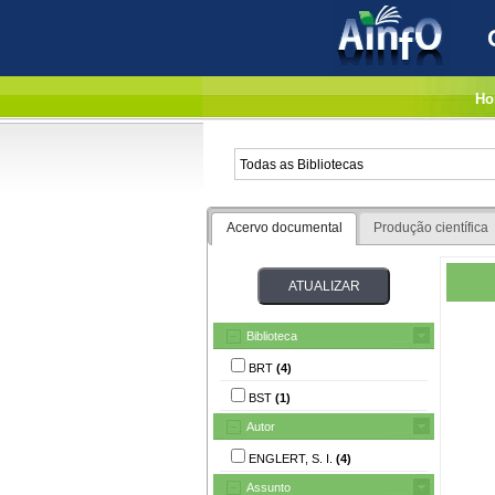
Ho
Acervo documental
Produção científica
Biblioteca
BRT
(4)
BST
(1)
Autor
ENGLERT, S. I.
(4)
Assunto