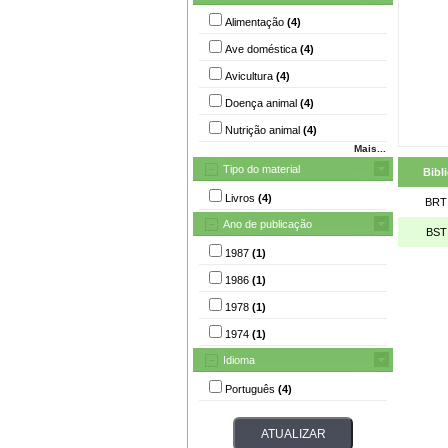
Alimentação
(4)
Ave doméstica
(4)
Avicultura
(4)
Doença animal
(4)
Nutrição animal
(4)
Mais...
Tipo do material
Bibl
Livros
(4)
BRT
Ano de publicação
BST
1987
(1)
1986
(1)
1978
(1)
1974
(1)
Idioma
Português
(4)