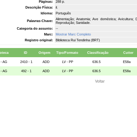
Páginas:
288 p.
Descrição Física:
il.
Idioma:
Português
Alimentação; Anatomia; Ave doméstica; Avicultura;
Palavras-Chave:
Reprodução; Sanidade.
Categoria do assunto:
--
Marc:
Mostrar Marc Completo
Registro original:
Biblioteca Rui Tendinha (BRT)
ioteca
ID
Origem
Tipo/Formato
Classificação
Cutter
 - AG
2410 - 1
ADD
LV - PP
636.5
E58a
 - AG
492 - 1
ADD
LV - PP
636.5
E58a
Voltar