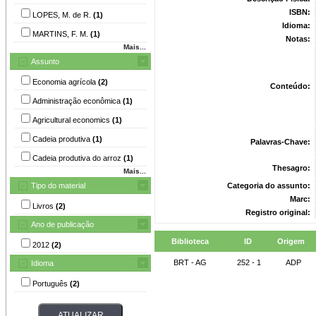
ISBN:
LOPES, M. de R.
(1)
Idioma:
MARTINS, F. M.
(1)
Notas:
Mais...
Assunto
Economia agrícola
(2)
Conteúdo:
Administração econômica
(1)
Agricultural economics
(1)
Cadeia produtiva
(1)
Palavras-Chave:
Cadeia produtiva do arroz
(1)
Thesagro:
Mais...
Tipo do material
Categoria do assunto:
Marc:
Livros
(2)
Registro original:
Ano de publicação
Biblioteca
ID
Origem
2012
(2)
BRT - AG
252 - 1
ADP
Idioma
Português
(2)