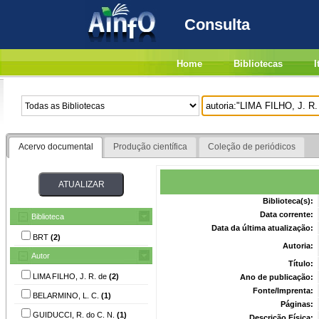
Consulta
Home
Bibliotecas
I
Acervo documental
Produção científica
Coleção de periódicos
Biblioteca(s):
Data corrente:
Biblioteca
Data da última atualização:
BRT
(2)
Autoria:
Autor
Título:
LIMA FILHO, J. R. de
(2)
Ano de publicação:
Fonte/Imprenta:
BELARMINO, L. C.
(1)
Páginas:
GUIDUCCI, R. do C. N.
(1)
Descrição Física: