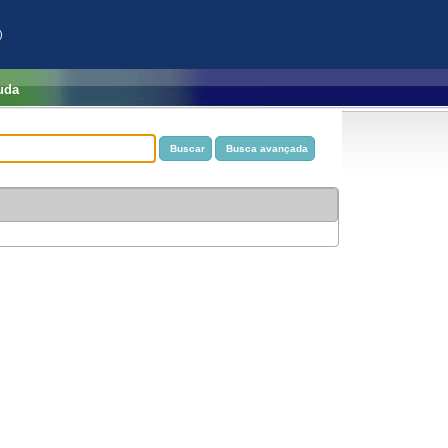
)
uda