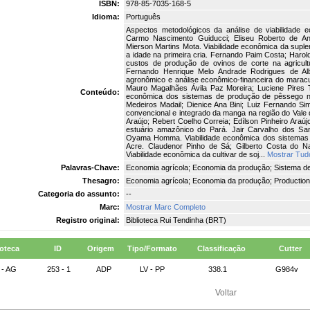
ISBN:
978-85-7035-168-5
Idioma:
Português
Aspectos metodológicos da análise de viabilidade
Carmo Nascimento Guiducci; Eliseu Roberto de An
Mierson Martins Mota. Viabilidade econômica da supl
a idade na primeira cria. Fernando Paim Costa; Haro
custos de produção de ovinos de corte na agricultu
Fernando Henrique Melo Andrade Rodrigues de Alb
agronômico e análise econômico-financeira do maracu
Mauro Magalhães Ávila Paz Moreira; Luciene Pires T
Conteúdo:
econômica dos sistemas de produção de pêssego na
Medeiros Madail; Dienice Ana Bini; Luiz Fernando Si
convencional e integrado da manga na região do Vale
Araújo; Rebert Coelho Correia; Edílson Pinheiro Araú
estuário amazônico do Pará. Jair Carvalho dos Sa
Oyama Homma. Viabilidade econômica dos sistemas 
Acre. Claudenor Pinho de Sá; Gilberto Costa do N
Viabilidade econômica da cultivar de soj...
Mostrar Tud
Palavras-Chave:
Economia agrícola; Economia da produção; Sistema d
Thesagro:
Economia agrícola; Economia da produção; Production
Categoria do assunto:
--
Marc:
Mostrar Marc Completo
Registro original:
Biblioteca Rui Tendinha (BRT)
ioteca
ID
Origem
Tipo/Formato
Classificação
Cutter
 - AG
253 - 1
ADP
LV - PP
338.1
G984v
Voltar