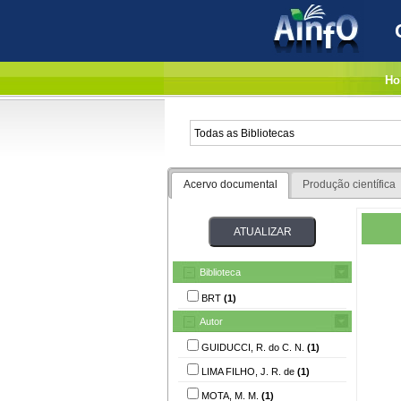
Ho
Acervo documental
Produção científica
Biblioteca
BRT
(1)
Autor
GUIDUCCI, R. do C. N.
(1)
LIMA FILHO, J. R. de
(1)
MOTA, M. M.
(1)