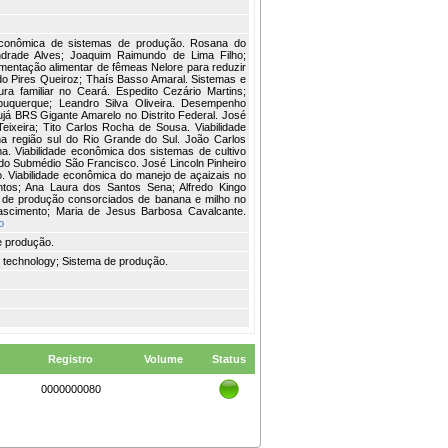
 econômica de sistemas de produção. Rosana do
drade Alves; Joaquim Raimundo de Lima Filho;
ementação alimentar de fêmeas Nelore para reduzir
ldo Pires Queiroz; Thaís Basso Amaral. Sistemas e
ra familiar no Ceará. Espedito Cezário Martins;
uquerque; Leandro Silva Oliveira. Desempenho
já BRS Gigante Amarelo no Distrito Federal. José
eixeira; Tito Carlos Rocha de Sousa. Viabilidade
 região sul do Rio Grande do Sul. João Carlos
ma. Viabilidade econômica dos sistemas de cultivo
 do Submédio São Francisco. José Lincoln Pinheiro
jo. Viabilidade econômica do manejo de açaizais no
ntos; Ana Laura dos Santos Sena; Alfredo Kingo
de produção consorciados de banana e milho no
ascimento; Maria de Jesus Barbosa Cavalcante.
o
e produção.
 technology; Sistema de produção.
Registro
Volume
Status
0000000080