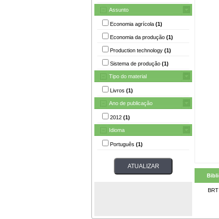
Assunto
Economia agrícola
(1)
Economia da produção
(1)
Production technology
(1)
Sistema de produção
(1)
Tipo do material
Livros
(1)
Ano de publicação
2012
(1)
Idioma
Português
(1)
Bibl
BRT