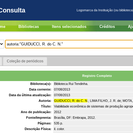
Consulta
Logomarca da Instituição (ou biblioteca
me
Bibliotecas
Itens selecionados
Créditos
Aj
Coleção de periódicos
Registro Completo
Biblioteca(s):
Biblioteca Rui Tendinha.
Data corrente:
07/08/2013
Data da última atualização:
07/08/2013
Autoria:
GUIDUCCI, R. do C. N
.; LIMA FILHO, J. R. de; MOTA,
Título:
Viabilidade econômica de sistemas de produção agrop
Ano de publicação:
2012
Fonte/Imprenta:
Brasília, DF: Embrapa, 2012.
Páginas:
535 p.
Descrição Física:
il. color.