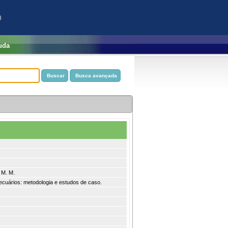
)
uda
 M. M.
ecuários: metodologia e estudos de caso.