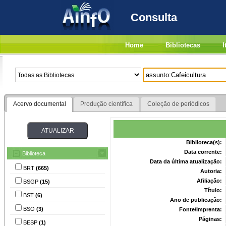
Consulta
Home
Bibliotecas
I
Acervo documental
Produção científica
Coleção de periódicos
Biblioteca(s):
Data corrente:
Biblioteca
Data da última atualização:
BRT
(665)
Autoria:
Afiliação:
BSGP
(15)
Título:
BST
(6)
Ano de publicação:
BSO
(3)
Fonte/Imprenta:
Páginas:
BESP
(1)