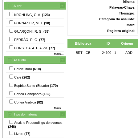
Idioma:
Autor
Palavras-Chave:
Thesagro:
KROHLING, C. A.
(123)
Categoria do assunto:
FORNAZIER, M. J.
(98)
Marc:
Registro original:
GUARÇONI, R. G.
(83)
FERRÃO, R. G.
(77)
Biblioteca
ID
Origem
FONSECA, A. F. A. da.
(77)
BRT - CE
24100 - 1
ADD
Mais...
Assunto
Cafeicultura
(610)
Café
(262)
Espírito Santo (Estado)
(170)
Coffea Canephora
(132)
Coffea Arábica
(82)
Mais...
Tipo do material
Anais e Proceedings de eventos
(246)
Livros
(77)