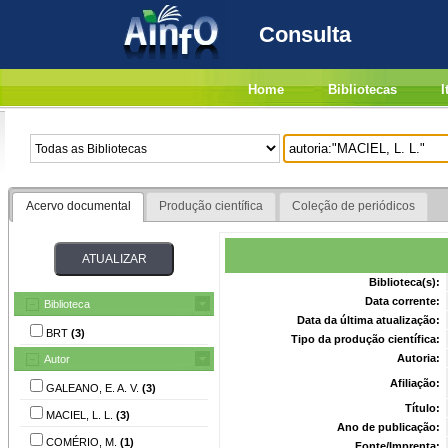
Consulta
Home
Bibliotecas
I
Acervo documental
Produção científica
Coleção de periódicos
Biblioteca(s):
Data corrente:
Biblioteca
Data da última atualização:
BRT
(3)
Tipo da produção científica:
Autoria:
Autor
Afiliação:
GALEANO, E. A. V.
(3)
Título:
MACIEL, L. L.
(3)
Ano de publicação:
COMÉRIO, M.
(1)
Fonte/Imprenta: