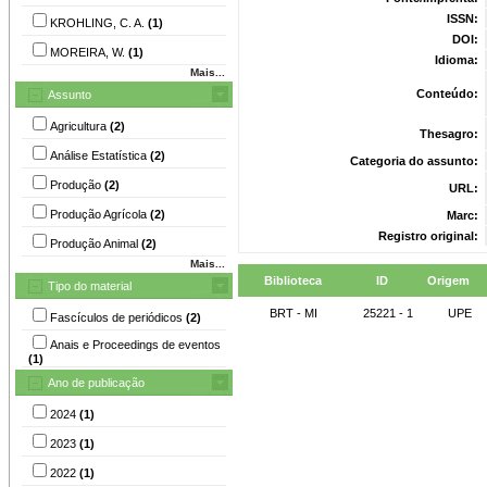
ISSN:
KROHLING, C. A.
(1)
DOI:
MOREIRA, W.
(1)
Idioma:
Mais...
Conteúdo:
Assunto
Agricultura
(2)
Thesagro:
Análise Estatística
(2)
Categoria do assunto:
Produção
(2)
URL:
Produção Agrícola
(2)
Marc:
Registro original:
Produção Animal
(2)
Mais...
Biblioteca
ID
Origem
Tipo do material
BRT - MI
25221 - 1
UPE
Fascículos de periódicos
(2)
Anais e Proceedings de eventos
(1)
Ano de publicação
2024
(1)
2023
(1)
2022
(1)