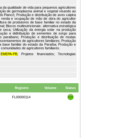
a da qualidade de vida para pequenos agricultores
ibuição de germoplasma animal e vegetal visando ao
do Piancó; Produção e distribuição de aves caipira
de renda e ocupação de mão de obra do agricultor
ultura de produtores de base familiar no estado da
l; Blocos multinutricionais: alternativa estratégica
e seca; Utilização da energia solar na produção
rodução e didtribuição de sementes de sorgo para
do paraibano; Produção e distribuição de mudas
ssentamentos de agricultores familiares; Produção
da base familiar do estado da Paraíba; Produção e
 comunidades de agricultores familiares.
;
EMEPA-PB
; Projetos financiados; Tecnologias
Registro
Volume
Status
FL00000114