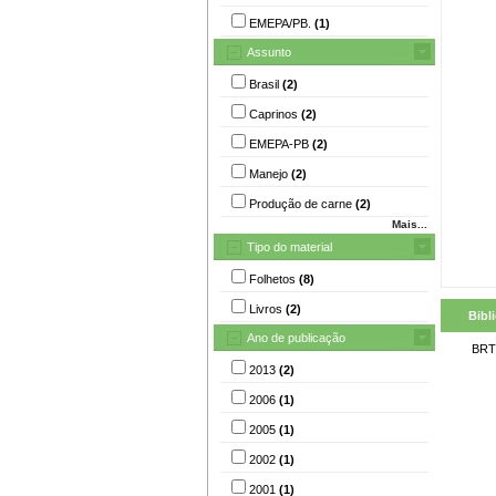
EMEPA/PB.
(1)
Assunto
Brasil
(2)
Caprinos
(2)
EMEPA-PB
(2)
Manejo
(2)
Produção de carne
(2)
Mais...
Tipo do material
Folhetos
(8)
Livros
(2)
Bibl
Ano de publicação
BRT
2013
(2)
2006
(1)
2005
(1)
2002
(1)
2001
(1)