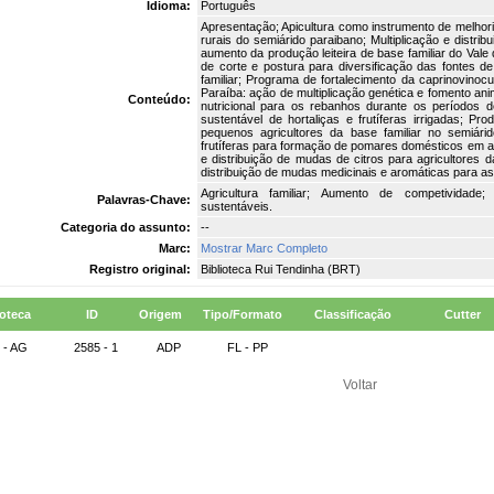
Idioma:
Português
Apresentação; Apicultura como instrumento de melhori
rurais do semiárido paraibano; Multiplicação e distr
aumento da produção leiteira de base familiar do Vale 
de corte e postura para diversificação das fontes 
familiar; Programa de fortalecimento da caprinovinoc
Paraíba: ação de multiplicação genética e fomento anima
Conteúdo:
nutricional para os rebanhos durante os períodos d
sustentável de hortaliças e frutíferas irrigadas; P
pequenos agricultores da base familiar no semiári
frutíferas para formação de pomares domésticos em a
e distribuição de mudas de citros para agricultores 
distribuição de mudas medicinais e aromáticas para as
Agricultura familiar; Aumento de competividade
Palavras-Chave:
sustentáveis.
Categoria do assunto:
--
Marc:
Mostrar Marc Completo
Registro original:
Biblioteca Rui Tendinha (BRT)
ioteca
ID
Origem
Tipo/Formato
Classificação
Cutter
 - AG
2585 - 1
ADP
FL - PP
Voltar