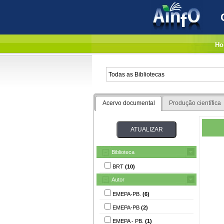
Ho
Acervo documental
Produção científica
Biblioteca
BRT
(10)
Autor
EMEPA-PB.
(6)
EMEPA-PB
(2)
EMEPA - PB.
(1)