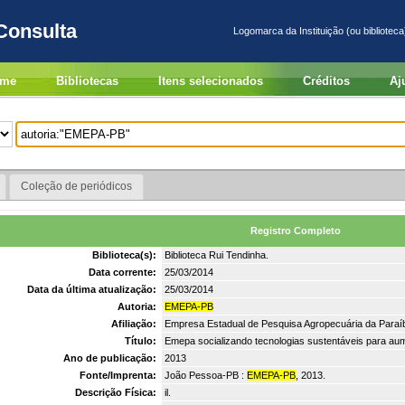
Consulta
Logomarca da Instituição (ou biblioteca
me
Bibliotecas
Itens selecionados
Créditos
Aj
Coleção de periódicos
Registro Completo
Biblioteca(s):
Biblioteca Rui Tendinha.
Data corrente:
25/03/2014
Data da última atualização:
25/03/2014
Autoria:
EMEPA-PB
Afiliação:
Empresa Estadual de Pesquisa Agropecuária da Paraí
Título:
Emepa socializando tecnologias sustentáveis para aume
Ano de publicação:
2013
Fonte/Imprenta:
João Pessoa-PB :
EMEPA-PB
, 2013.
Descrição Física:
il.