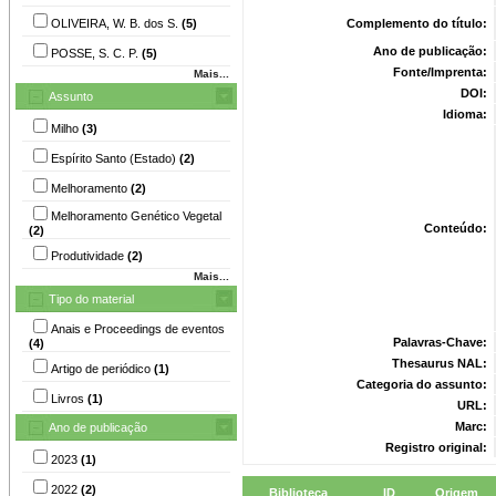
OLIVEIRA, W. B. dos S.
(5)
Complemento do título:
Ano de publicação:
POSSE, S. C. P.
(5)
Fonte/Imprenta:
Mais...
DOI:
Assunto
Idioma:
Milho
(3)
Espírito Santo (Estado)
(2)
Melhoramento
(2)
Melhoramento Genético Vegetal
Conteúdo:
(2)
Produtividade
(2)
Mais...
Tipo do material
Anais e Proceedings de eventos
Palavras-Chave:
(4)
Thesaurus NAL:
Artigo de periódico
(1)
Categoria do assunto:
Livros
(1)
URL:
Marc:
Ano de publicação
Registro original:
2023
(1)
2022
(2)
Biblioteca
ID
Origem