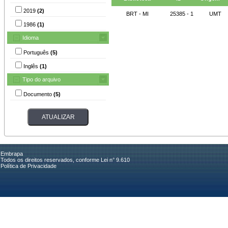
2019
(2)
BRT - MI
25385 - 1
UMT
1986
(1)
Idioma
Português
(5)
Inglês
(1)
Tipo do arquivo
Documento
(5)
Embrapa
Todos os direitos reservados, conforme Lei n° 9.610
Política de Privacidade