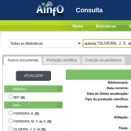
Consulta
Home
Bibliotecas
I
Acervo documental
Produção científica
Coleção de periódicos
Biblioteca(s):
Data corrente:
Biblioteca
Data da última atualização:
BRT
(6)
Tipo da produção científica:
Autor
Autoria:
FERREIRA, A.
(5)
Afiliação:
FERREIRA, M. F. da S.
(5)
Título:
OLIVEIRA, J. S. de
(5)