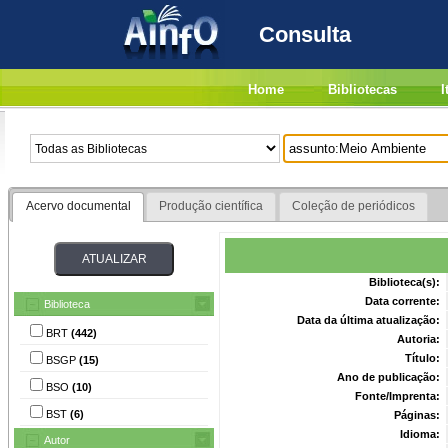
Consulta
Home
Bibliotecas
I
Acervo documental
Produção científica
Coleção de periódicos
Biblioteca(s):
Data corrente:
Biblioteca
Data da última atualização:
BRT
(442)
Autoria:
Título:
BSGP
(15)
Ano de publicação:
BSO
(10)
Fonte/Imprenta:
BST
(6)
Páginas:
Idioma:
Autor