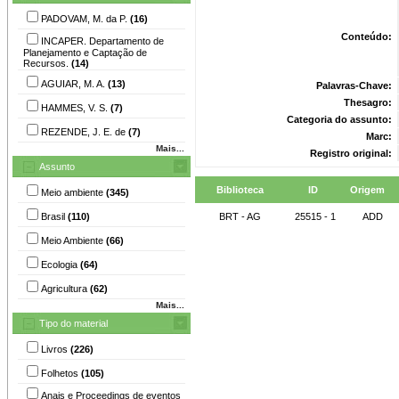
PADOVAM, M. da P.
(16)
Conteúdo:
INCAPER. Departamento de
Planejamento e Captação de
Recursos.
(14)
AGUIAR, M. A.
(13)
Palavras-Chave:
Thesagro:
HAMMES, V. S.
(7)
Categoria do assunto:
REZENDE, J. E. de
(7)
Marc:
Mais...
Registro original:
Assunto
Biblioteca
ID
Origem
Meio ambiente
(345)
Brasil
(110)
BRT - AG
25515 - 1
ADD
Meio Ambiente
(66)
Ecologia
(64)
Agricultura
(62)
Mais...
Tipo do material
Livros
(226)
Folhetos
(105)
Anais e Proceedings de eventos