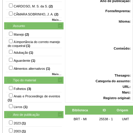
Ano de publicação:
CARDOSO, M. S. da S.
(2)
Fonte/Imprenta:
CÂMARA SOBRINHO, J. A.
(2)
Mais...
Idioma:
Assunto
Manejo
(2)
A importância do correto manejo
do coqueiral
(1)
Conteúdo:
Adubação
(1)
Aguardente
(1)
Alimentos alternativos
(1)
Mais...
Thesagro:
Tipo do material
Categoria do assunto:
URL:
Folhetos
(3)
Marc:
Anais e Proceedings de eventos
Registro original:
(1)
Livros
(1)
Biblioteca
ID
Origem
Ano de publicação
BRT - MI
25538 - 1
UMT
2023
(1)
2003
(1)