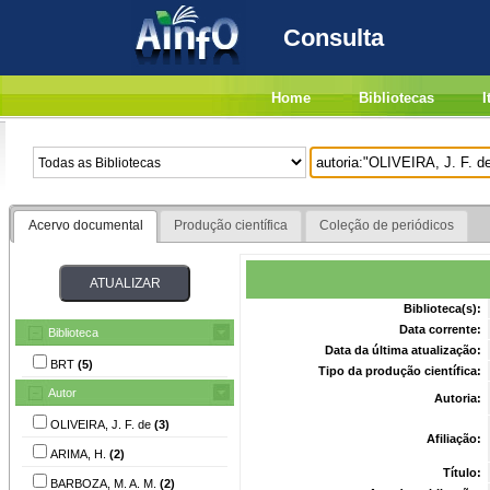
Consulta
Home
Bibliotecas
I
Acervo documental
Produção científica
Coleção de periódicos
Biblioteca(s):
Data corrente:
Biblioteca
Data da última atualização:
BRT
(5)
Tipo da produção científica:
Autor
Autoria:
OLIVEIRA, J. F. de
(3)
Afiliação:
ARIMA, H.
(2)
Título:
BARBOZA, M. A. M.
(2)