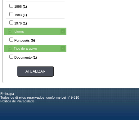
1998
(1)
1983
(1)
1976
(1)
Idioma
Português
(5)
Tipo do arquivo
Documento
(1)
Embrapa
Todos os direitos reservados, conforme Lei n° 9.610
Política de Privacidade