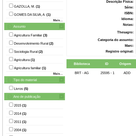
Descrição Física:
GAZOLLA, M.
(1)
Série:
ISBN:
GOMES DA SILVA, A.
(1)
Idioma:
Mais...
Notas:
Assunto
Thesagro:
Agricultura Familiar
(3)
Categoria do assunto:
Desenvolvimento Rural
(2)
Marc:
Registro original:
Sociologia Rural
(2)
Agricultura
(1)
Biblioteca
ID
Origem
Agricultura familiar
(1)
BRT - AG
25595 - 1
ADD
Mais...
Tipo do material
Livros
(5)
Ano de publicação
2015
(1)
2014
(1)
2011
(1)
2004
(1)