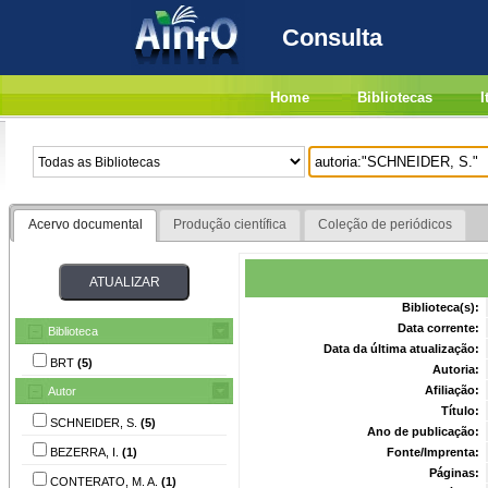
Consulta
Home
Bibliotecas
I
Acervo documental
Produção científica
Coleção de periódicos
Biblioteca(s):
Data corrente:
Biblioteca
Data da última atualização:
BRT
(5)
Autoria:
Afiliação:
Autor
Título:
SCHNEIDER, S.
(5)
Ano de publicação:
BEZERRA, I.
(1)
Fonte/Imprenta:
Páginas:
CONTERATO, M. A.
(1)