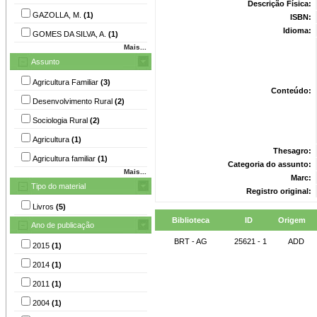
Descrição Física:
GAZOLLA, M.
(1)
ISBN:
Idioma:
GOMES DA SILVA, A.
(1)
Mais...
Assunto
Agricultura Familiar
(3)
Conteúdo:
Desenvolvimento Rural
(2)
Sociologia Rural
(2)
Agricultura
(1)
Thesagro:
Agricultura familiar
(1)
Categoria do assunto:
Mais...
Marc:
Tipo do material
Registro original:
Livros
(5)
Biblioteca
ID
Origem
Ano de publicação
BRT - AG
25621 - 1
ADD
2015
(1)
2014
(1)
2011
(1)
2004
(1)