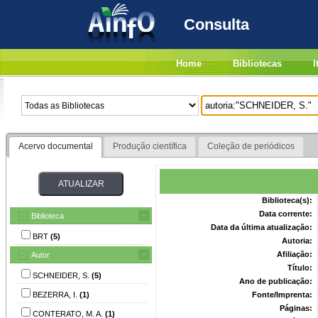
Consulta
Home
Bibliotecas
I
Acervo documental
Produção científica
Coleção de periódicos
Biblioteca(s):
Data corrente:
Biblioteca
Data da última atualização:
BRT
(5)
Autoria:
Afiliação:
Autor
Título:
SCHNEIDER, S.
(5)
Ano de publicação:
BEZERRA, I.
(1)
Fonte/Imprenta:
Páginas:
CONTERATO, M. A.
(1)