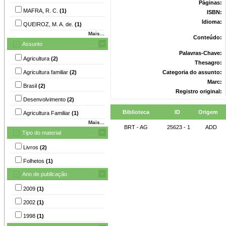
Páginas:
MAFRA, R. C.
(1)
ISBN:
Idioma:
QUEIROZ, M. A. de.
(1)
Mais...
Conteúdo:
Assunto
Palavras-Chave:
Agricultura
(2)
Thesagro:
Agricultura familiar
(2)
Categoria do assunto:
Marc:
Brasil
(2)
Registro original:
Desenvolvimento
(2)
Biblioteca
ID
Origem
Agricultura Familiar
(1)
Mais...
BRT - AG
25623 - 1
ADD
Tipo do material
Livros
(2)
Folhetos
(1)
Ano de publicação
2009
(1)
2002
(1)
1998
(1)