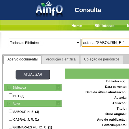
Consulta
Home
Bibliotecas
I
Acervo documental
Produção científica
Coleção de periódicos
Biblioteca(s):
Data corrente:
Biblioteca
Data da última atualização:
BRT
(3)
Autoria:
Afiliação:
Autor
Título:
SABOURIN, E.
(3)
Título original:
CABRAL, J. R.
(1)
Ano de publicação:
Fonte/Imprenta:
GUIMARAES FILHO, C.
(1)