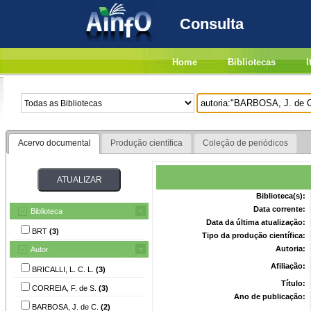
Consulta
Home
Bibliotecas
I
Acervo documental
Produção científica
Coleção de periódicos
Biblioteca(s):
Data corrente:
Biblioteca
Data da última atualização:
BRT
(3)
Tipo da produção científica:
Autoria:
Autor
Afiliação:
BRICALLI, L. C. L.
(3)
Título:
CORREIA, F. de S.
(3)
Ano de publicação:
BARBOSA, J. de C.
(2)