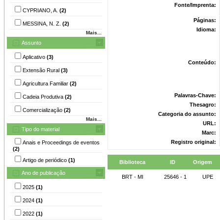
Fonte/Imprenta:
CYPRIANO, A.
(2)
Páginas:
MESSINA, N. Z.
(2)
Idioma:
Mais...
Assunto
Aplicativo
(3)
Conteúdo:
Extensão Rural
(3)
Agricultura Familiar
(2)
Palavras-Chave:
Cadeia Produtiva
(2)
Thesagro:
Comercialização
(2)
Categoria do assunto:
Mais...
URL:
Tipo do material
Marc:
Registro original:
Anais e Proceedings de eventos
(2)
Artigo de periódico
(1)
Biblioteca
ID
Origem
Ano de publicação
BRT - MI
25646 - 1
UPE
2025
(1)
2024
(1)
2022
(1)