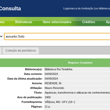
Consulta
Logomarca da Instituição (ou biblioteca
me
Bibliotecas
Itens selecionados
Créditos
Aj
Coleção de periódicos
Registro Completo
Biblioteca(s):
Biblioteca Rui Tendinha.
Data corrente:
04/09/2024
Data da última atualização:
04/09/2024
Autoria:
RESENDE, M.
Afiliação:
Mauro Resende.
Título:
Aquisicao, transferencia e utilizacao de conhecimento
Ano de publicação:
1900
Fonte/Imprenta:
ViÃ§osa, MG: UFV. [19--]
Páginas:
21 p.