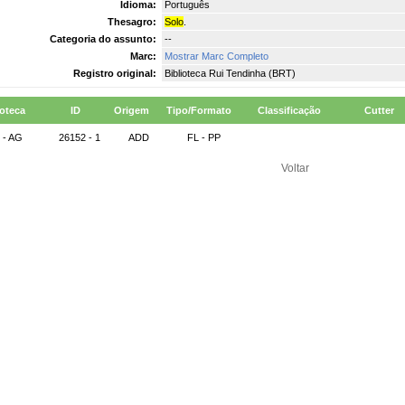
Idioma:
Português
Thesagro:
Solo
.
Categoria do assunto:
--
Marc:
Mostrar Marc Completo
Registro original:
Biblioteca Rui Tendinha (BRT)
ioteca
ID
Origem
Tipo/Formato
Classificação
Cutter
 - AG
26152 - 1
ADD
FL - PP
Voltar