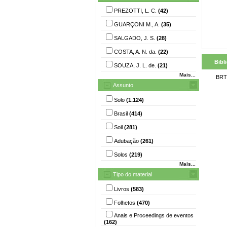
PREZOTTI, L. C.
(42)
GUARÇONI M., A.
(35)
SALGADO, J. S.
(28)
COSTA, A. N. da.
(22)
Bibl
SOUZA, J. L. de.
(21)
Mais...
BRT
Assunto
Solo
(1.124)
Brasil
(414)
Soil
(281)
Adubação
(261)
Solos
(219)
Mais...
Tipo do material
Livros
(583)
Folhetos
(470)
Anais e Proceedings de eventos
(162)