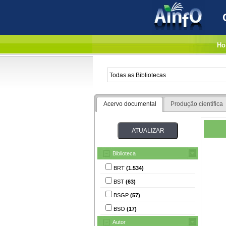
Ho
Acervo documental
Produção científica
Biblioteca
BRT
(1.534)
BST
(63)
BSGP
(57)
BSO
(17)
Autor