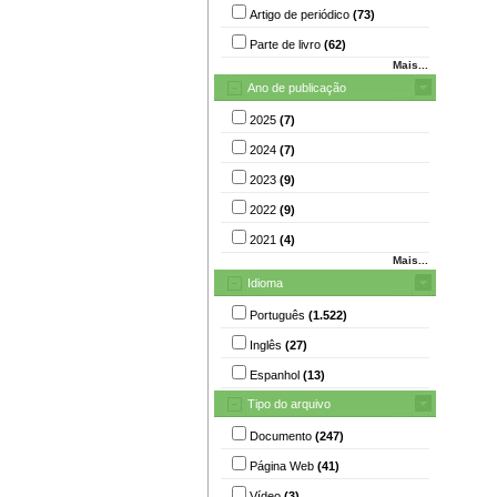
Artigo de periódico
(73)
Parte de livro
(62)
Mais...
Ano de publicação
2025
(7)
2024
(7)
2023
(9)
2022
(9)
2021
(4)
Mais...
Idioma
Português
(1.522)
Inglês
(27)
Espanhol
(13)
Tipo do arquivo
Documento
(247)
Página Web
(41)
Vídeo
(3)