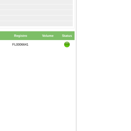
Registro
Volume
Status
FL0006641