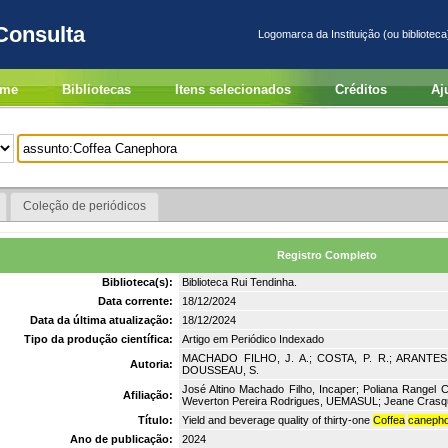
Consulta
Logomarca da Instituição (ou biblioteca
me
Bibliotecas
Itens selecionados
Créditos
Aj
Coleção de periódicos
Registro Completo
Biblioteca(s):
Biblioteca Rui Tendinha.
Data corrente:
18/12/2024
Data da última atualização:
18/12/2024
Tipo da produção científica:
Artigo em Periódico Indexado
MACHADO FILHO, J. A.; COSTA, P. R.; ARANTES,
Autoria:
DOUSSEAU, S.
José Altino Machado Filho, Incaper; Poliana Rangel Co
Afiliação:
Weverton Pereira Rodrigues, UEMASUL; Jeane Crasqu
Título:
Yield and beverage quality of thirty-one
Coffea
caneph
Ano de publicação:
2024