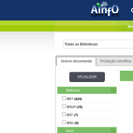
Ho
Acervo documental
Produção científica
Biblioteca
BRT
(624)
BSGP
(15)
BST
(7)
BSO
(6)
Autor