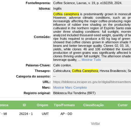
Fonte/Imprenta:
Coffee Science, Lavras, v. 19, p. e192259, 2024.
Idioma:
Inglês
Coffea
canephora
is predominantly grown in monoculture
However, adverse climatic conditions, such as pr
increasingly affecting the major coffee-producing regio
influence of rubber tree shading on the productivi
cultivated in the northern region of Espírito Santo sta
under three shading conditions: full sunlight, mor
analyzed included thousand-seed weight, quantity of be
Conteúdo:
ripe fruits required to produce a 60 kg bag of gree
showed that coffee clones grown in afternoon shade h
beans and better beverage quality. Clones 02, 03, 16, 
yields, while clones 46 and 106 exhibited the lowest. 
production of green grains was significantly affected 
clones thriving under full sunlight. The afternoon shad
beverage quality, ...
Mostrar Tudo
Palavras-Chave:
Cafe conilon.
Thesagro:
Cafeicultura;
Coffea
Canephora
; Hevea Brasiliensis; S
Categoria do assunto:
--
URL:
https://biblioteca.incaper.es.gov.br/digital/bitstream/i
Marc:
Mostrar Marc Completo
Registro original:
Biblioteca Rui Tendinha (BRT)
ioteca
ID
Origem
Tipo/Formato
Classificação
Cutter
 - MI
26224 - 1
UMT
AP - DD
Voltar