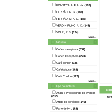
FONSECA, A. F. A. da.
(192)
FERRÃO, R. G.
(188)
FERRÃO, M. A. G.
(183)
VERDIN FILHO, A. C.
(145)
VOLPI, P. S.
(124)
Mais...
Assunto
Coffea canephora
(332)
Coffea Canephora
(273)
Café conilon
(186)
Cafeicultura
(162)
Café Conilon
(127)
Mais...
Tipo do material
Bibl
Anais e Proceedings de eventos
(282)
BRT
Artigo de periódico
(146)
Parte de livro
(82)