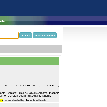
)
uda
 L. de O.; RODRIGUES, W. P.; CRASQUE, J.;
sta, Bolsista; Lucio de Oliveira Arantes, Incaper;
e, UFES; Sara Dousseau Arantes, Incaper.
ora
clones shaded by Hevea brasiliensis.