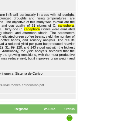
 in Brazil, particularly in areas with full sunlight.
olonged droughts and rising temperatures, are
ns. The objective of this study was to evaluate the
ty and cup quality of 31 clones of C.
canephora
,
te. Thirty-one C.
canephora
clones were evaluated
ning shade, and afternoon shade. The parameters
neficiated green coffee beans, yield, the number of
n coffee beans, and sensory analysis. The results
ad a reduced yield per plant but produced heavier
19, 31, 99, 120, and 143 stood out with the highest
Additionally, the yield analysis revealed that the
by the growing conditions, with the most productive
e may reduce yield, but it improves grain weight and
eringueira; Sistema de Cultivo.
tem/4784/1/hevea-cafeconilon.pdf
Registro
Volume
Status