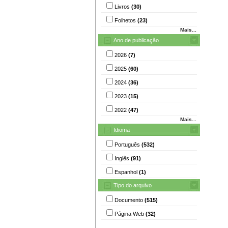
Livros
(30)
Folhetos
(23)
Mais...
Ano de publicação
2026
(7)
2025
(60)
2024
(36)
2023
(15)
2022
(47)
Mais...
Idioma
Português
(532)
Inglês
(91)
Espanhol
(1)
Tipo do arquivo
Documento
(515)
Página Web
(32)