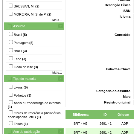
Descrição Física:
BRESSAN, M.
(2)
ISBN:
MOREIRA, M. S. de P.
(2)
Idioma:
Mais...
Assunto
Brasil
(5)
Conteúdo:
Pastagem
(5)
Brazil
(3)
Feno
(3)
Gado de leite
(3)
Palavras-Chave:
Mais...
Tipo do material
Livros
(5)
Categoria do assunto:
Folhetos
(3)
Marc:
Registro original:
Anais e Proceedings de eventos
(1)
Obras de referência (dicionários,
Biblioteca
ID
Origem
enciclopédias, etc.)
(1)
BRT - AG
2691 - 1
ADP
Teses
(1)
Ano de publicação
BRT - AG
2691 - 2
ADP