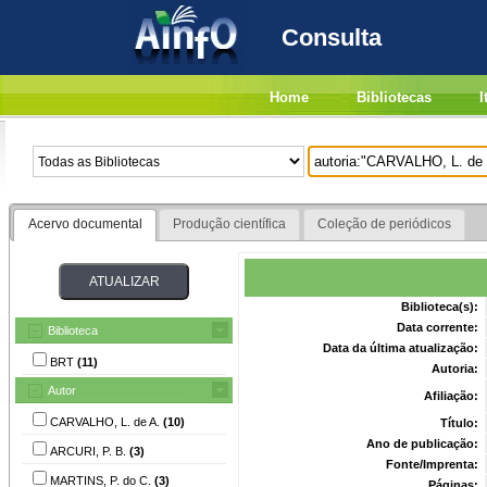
Consulta
Home
Bibliotecas
I
Acervo documental
Produção científica
Coleção de periódicos
Biblioteca(s):
Data corrente:
Biblioteca
Data da última atualização:
BRT
(11)
Autoria:
Autor
Afiliação:
CARVALHO, L. de A.
(10)
Título:
Ano de publicação:
ARCURI, P. B.
(3)
Fonte/Imprenta:
MARTINS, P. do C.
(3)
Páginas: