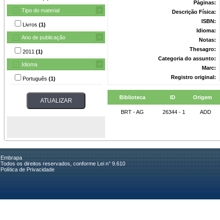
Páginas:
Tipo do material
Descrição Física:
ISBN:
Livros
(1)
Idioma:
Ano de publicação
Notas:
Thesagro:
2011
(1)
Categoria do assunto:
Idioma
Marc:
Registro original:
Português
(1)
Biblioteca
ID
Origem
BRT - AG
26344 - 1
ADD
Embrapa
Todos os direitos reservados, conforme Lei n° 9.610
Política de Privacidade