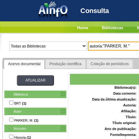
Consulta
Home
Bibliotecas
I
Acervo documental
Produção científica
Coleção de periódicos
Biblioteca(s):
Data corrente:
Biblioteca
Data da última atualização:
BRT
(1)
Autoria:
Afiliação:
Autor
Título:
PARKER, M.
(1)
Título original:
Assunto
Ano de publicação:
Fonte/Imprenta:
Historia
(1)