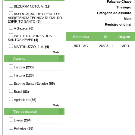
Palavras-Chave:
BEZERRA NETO, A.
(12)
Thesagro:
Categoria do assunto:
ASSOCIAÇÃO DE CRÉDITO E
ASSISTÊNCIA TÉCNICA RURAL DO
Marc:
ESPÍRITO SANTO
(8)
Registro original:
A Gazeta.
(6)
INSTITUTO JONES DOS
Biblioteca
ID
Origem
SANTOS NEVES
(4)
BRT - AG
26603 - 1
ADD
MARTINUZZO, J. A.
(4)
Mais...
Assunto
História
(230)
Historia
(123)
Espírito Santo (Estado)
(85)
Brasil
(83)
Agricultura
(36)
Mais...
Tipo do material
Livros
(294)
Folhetos
(55)