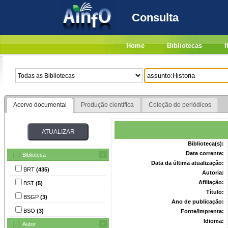
Consulta
Home
Bibliotecas
I
Acervo documental
Produção científica
Coleção de periódicos
Biblioteca(s):
Data corrente:
Biblioteca
Data da última atualização:
BRT
(435)
Autoria:
Afiliação:
BST
(5)
Título:
BSGP
(3)
Ano de publicação:
BSO
(3)
Fonte/Imprenta:
Idioma:
Autor