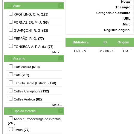
Notas:
Autor
Thesagro:
Categoria do assunto:
KROHLING, C. A.
(123)
URL:
FORNAZIER, M. J.
(98)
Marc:
Registro original:
GUARÇONI, R. G.
(83)
FERRÃO, R. G.
(77)
Biblioteca
ID
Origem
FONSECA, A. F. A. da.
(77)
BRT - MI
26686 - 1
UMT
Mais...
Assunto
Cafeicultura
(610)
Café
(262)
Espírito Santo (Estado)
(170)
Coffea Canephora
(132)
Coffea Arábica
(82)
Mais...
Tipo do material
Anais e Proceedings de eventos
(246)
Livros
(77)