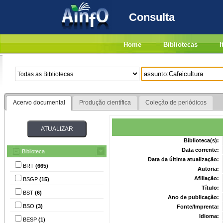
Consulta
Home
Bibliotecas
I
Acervo documental
Produção científica
Coleção de periódicos
Biblioteca(s):
Data corrente:
Biblioteca
Data da última atualização:
BRT
(665)
Autoria:
Afiliação:
BSGP
(15)
Título:
BST
(6)
Ano de publicação:
BSO
(3)
Fonte/Imprenta:
Idioma:
BESP
(1)