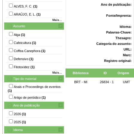
Ano de publicação:
ALVES, F. C.
(1)
ARAÚJO, E. L.
(1)
Fonte/Imprenta:
Mais...
Assunto
Idioma:
Palavras-Chave:
Alga
(1)
Thesagro:
Cafeicultura
(1)
Categoria do assunto:
URL:
Coffea Canephora
(1)
Marc:
Defensivo
(1)
Registro original:
Fitotoxidez
(1)
Mais...
Biblioteca
ID
Origem
Tipo do material
BRT - MI
26834 - 1
UMT
Anais e Proceedings de eventos
(1)
Artigo de periódico
(1)
Ano de publicação
2026
(1)
2025
(1)
Idioma