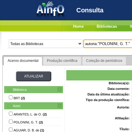
Consulta
Home
Bibliotecas
I
Acervo documental
Produção científica
Coleção de periódicos
Biblioteca(s):
Data corrente:
Biblioteca
Data da última atualização:
BRT
(2)
Tipo da produção científica:
Autor
Autoria:
ARANTES, L. de O.
(2)
Afiliação:
POLONINI, G. T.
(2)
Título:
AGUIAR, D. B. de
(1)