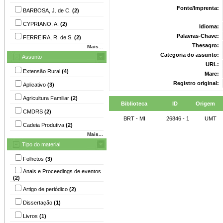
Fonte/Imprenta:
BARBOSA, J. de C.
(2)
CYPRIANO, A.
(2)
Idioma:
Palavras-Chave:
FERREIRA, R. de S.
(2)
Thesagro:
Mais...
Categoria do assunto:
Assunto
URL:
Extensão Rural
(4)
Marc:
Registro original:
Aplicativo
(3)
Agricultura Familiar
(2)
Biblioteca
ID
Origem
CMDRS
(2)
BRT - MI
26846 - 1
UMT
Cadeia Produtiva
(2)
Mais...
Tipo do material
Folhetos
(3)
Anais e Proceedings de eventos
(2)
Artigo de periódico
(2)
Dissertação
(1)
Livros
(1)