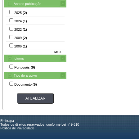
Ano de publicação
2025
(2)
2024
(1)
2022
(1)
2009
(2)
2006
(1)
Mais...
Idioma
Português
(9)
Tipo do arquivo
Documento
(5)
Embrapa
Todos os direitos reservados, conforme Lei n° 9.610
Política de Privacidade