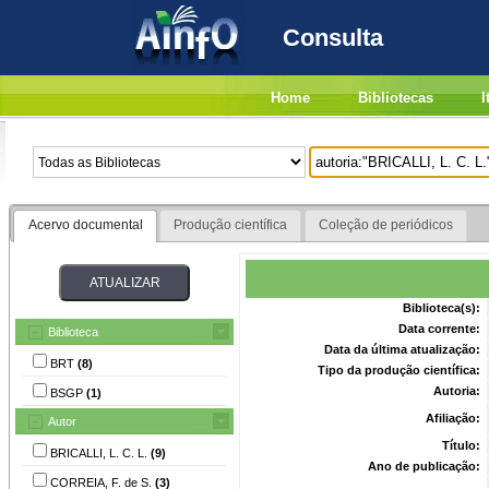
Consulta
Home
Bibliotecas
I
Acervo documental
Produção científica
Coleção de periódicos
Biblioteca(s):
Data corrente:
Biblioteca
Data da última atualização:
BRT
(8)
Tipo da produção científica:
Autoria:
BSGP
(1)
Afiliação:
Autor
Título:
BRICALLI, L. C. L.
(9)
Ano de publicação:
CORREIA, F. de S.
(3)